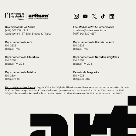
Universidad de los Andes
Facultad de Artes & Humanidades
[+57] 601 339 4949
artehum@uniandes.edu.co
Calle 19A #1 - 37 Este. Bloque K. Piso 2.
[+57] 601 332 4537
Departamento de Arte.
Departamento de Historia del Arte.
Ext. 2626
Ext. 2626
Bloque T-115
Bloque T-115
Departamento de Literatura.
Departamento de Narrativas Digitales.
Ext. 2501
Ext. 2501
Bloque TM-204
Bloque TM-204
Departamento de Música.
Escuela de Posgrados.
Ext. 2504
Ext. 4925
Bloque V-115
Bloque K-206
Universidad de los Andes
| Bogotá, Colombia. Vigilada Mineducación. Reconocimiento como universidad: Decreto
1297 del 30 de mayo de 1964. Reconocimiento de personería jurídica: Resolución 28 del 23 de febrero de 1949,
Minjusticia. Acreditación institucional de alta calidad, 10 años: Resolución 000194 del 16 de enero del 2025.