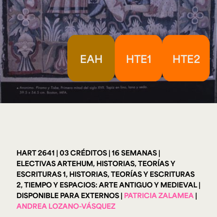
Ext. 2626
Posgrados
Educación
Ext. 4925
Continua
Ext. 4795
EAH
HTE1
HTE2
Configuración de cookies
Universidad de los Andes | Vigilada Mineducación.
Reconocimiento como universidad: Decreto 1297 del 30
de mayo de 1964. Reconocimiento de personería jurídica:
Resolución 28 del 23 de febrero de 1949, Minjusticia.
Acreditación institucional de alta calidad, 10 años:
Resolución 000194 del 16 de enero del 2025.
HART 2641
03 CRÉDITOS
16 SEMANAS
ELECTIVAS ARTEHUM, HISTORIAS, TEORÍAS Y
ESCRITURAS 1, HISTORIAS, TEORÍAS Y ESCRITURAS
2, TIEMPO Y ESPACIOS: ARTE ANTIGUO Y MEDIEVAL
DISPONIBLE PARA EXTERNOS
PATRICIA ZALAMEA
ANDREA LOZANO-VÁSQUEZ