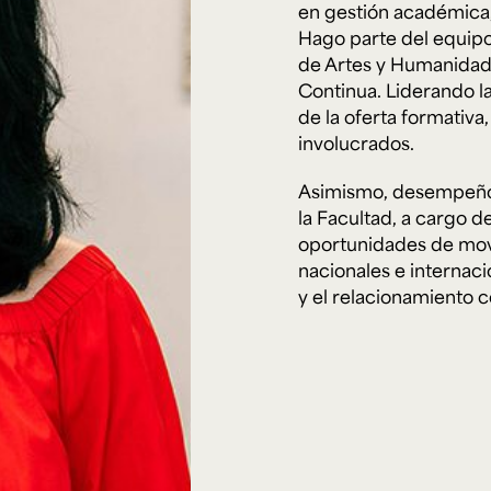
Cursos ArteHum
en gestión académica, 
Hago parte del equipo
de Artes y Humanidad
ducación. Reconocimiento como universidad: Decreto 1297 del 30 de mayo de 1964. Reconocimiento d
Continua. Liderando l
 1949, Minjusticia. Acreditación institucional de alta calidad, 10 años: Resolución 000194 del 16 de ene
de la oferta formativa,
Arte e
Literatura y
M
Historia del Arte
Narrativas Digitales
E
involucrados.
Ext. 2626
Ext. 2501
2
Asimismo, desempeño e
la Facultad, a cargo d
oportunidades de mov
nacionales e internaci
y el relacionamiento 