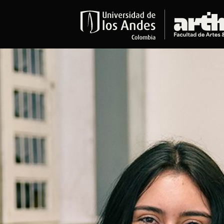
Educación
Pregrados
Arte
Historia del Arte
Literatura
Música
Narrativas Digitales
Opciones Académicas
Educación Continua
Cursos abiertos al público
Cursos In Situ
Cursos libres y de extensión
Programas especializados y