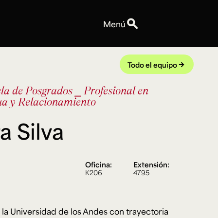
search
Menú
Personas
Profesores
Todo el equipo
arrow_forward
Equipo
la de Posgrados
⎯ Profesional en
Espacios
ua y Relacionamiento
Talleres y Edificios
Reservas de espacios
a Silva
Explora ArteHum
Anuncios
Convocatorias
Oficina:
Extensión:
Eventos
K206
4795
Notas
Videos
 la Universidad de los Andes con trayectoria