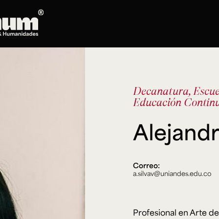
Posgrados
Doctorado en Literatura
Decanatura, Escue
Maestría en Artes Plásticas, Electrónicas y
Educación Contin
del Tiempo
Maestría en Estudios Clásicos
Alejandr
Maestría en Historia del Arte
Maestría en Humanidades Digitales
Maestría en Literatura
Correo:
Maestría en Música
a.silvav@uniandes.edu.co
Maestría en Patrimonio Cultural
Maestría en Periodismo
Oferta de cursos
Profesional en Arte de