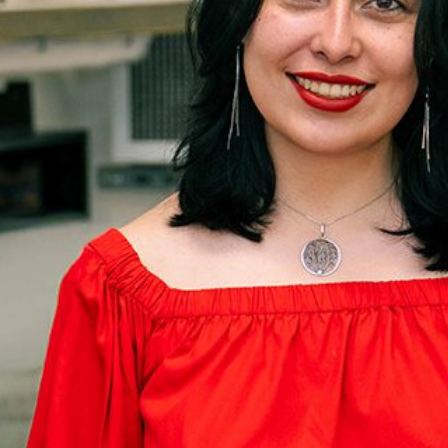
Microcredenciales
Configuración de
Universidad de los Andes | Vigilada Mine
jurídica: Resolución 28 del 23 de febrero de
cookies
Dirección
Teléfono
Calle 19A #1 - 37 Este. Bloque K.
[+57] (601) 339 4949