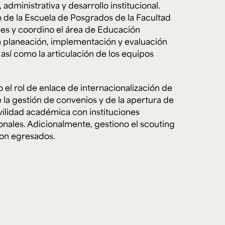
administrativa y desarrollo institucional.
 de la Escuela de Posgrados de la Facultad
es y coordino el área de Educación
e personería
a planeación, implementación y evaluación
ro del 2025.
 así como la articulación de los equipos
úsica
Posgrados
Educación Continua
xt.
Ext. 4925
Ext. 4795
504
l rol de enlace de internacionalización de
e la gestión de convenios y de la apertura de
ilidad académica con instituciones
onales. Adicionalmente, gestiono el scouting
con egresados.