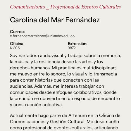
Ext. 2626
Comunicaciones
⎯ Profesional de Eventos Culturales
Posgrados
Educación
Ext. 4925
Continua
Carolina del Mar Fernández
Ext. 4795
Correo:
c.fernandezsarmiento@uniandes.edu.co
Configuración de cookies
Oficina:
Extensión:
Universidad de los Andes | Vigilada Mineducación.
K-206
3872
Reconocimiento como universidad: Decreto 1297 del 30
Soy narradora audiovisual y trabajo sobre la memoria,
de mayo de 1964. Reconocimiento de personería jurídica:
Resolución 28 del 23 de febrero de 1949, Minjusticia.
la música y la resiliencia desde las artes y los
Acreditación institucional de alta calidad, 10 años:
derechos humanos. Mi práctica es multidisciplinar;
Resolución 000194 del 16 de enero del 2025.
me muevo entre lo sonoro, lo visual y lo transmedia
para contar historias que conecten con las
audiencias. Además, me interesa trabajar con
comunidades desde enfoques colaborativos, donde
la creación se convierte en un espacio de encuentro
y construcción colectiva.
Actualmente hago parte de Artehum en la Oficina de
Comunicaciones y Gestión Cultural. Me desempeño
como profesional de eventos culturales, articulando