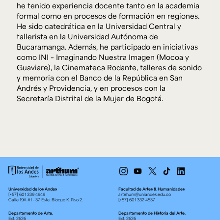
he tenido experiencia docente tanto en la academia
formal como en procesos de formación en regiones.
He sido catedrática en la Universidad Central y
tallerista en la Universidad Autónoma de
Bucaramanga. Además, he participado en iniciativas
como INI – Imaginando Nuestra Imagen (Mocoa y
Guaviare), la Cinemateca Rodante, talleres de sonido
y memoria con el Banco de la República en San
Andrés y Providencia, y en procesos con la
Secretaría Distrital de la Mujer de Bogotá.
Universidad de los Andes
Facultad de Artes & Humanidades
[+57] 601 339 4949
artehum@uniandes.edu.co
Calle 19A #1 - 37 Este. Bloque K. Piso 2.
[+57] 601 332 4537
Departamento de Arte.
Departamento de Historia del Arte.
Ext. 2626
Ext. 2626