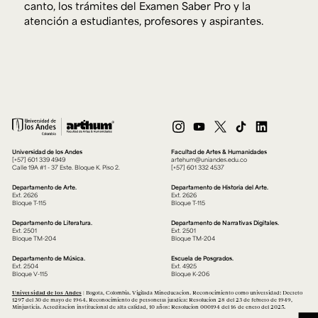
canto, los trámites del Examen Saber Pro y la
atención a estudiantes, profesores y aspirantes.
Universidad de los Andes
Facultad de Artes & Humanidades
[+57] 601 339 4949
artehum@uniandes.edu.co
Calle 19A #1 - 37 Este. Bloque K. Piso 2.
[+57] 601 332 4537
Departamento de Arte.
Departamento de Historia del Arte.
Ext. 2626
Ext. 2626
Bloque T-115
Bloque T-115
Departamento de Literatura.
Departamento de Narrativas Digitales.
Ext. 2501
Ext. 2501
Bloque TM-204
Bloque TM-204
Departamento de Música.
Escuela de Posgrados.
Ext. 2504
Ext. 4925
Bloque V-115
Bloque K-206
Universidad de los Andes
| Bogotá, Colombia. Vigilada Mineducación. Reconocimiento como universidad: Decreto
1297 del 30 de mayo de 1964. Reconocimiento de personería jurídica: Resolución 28 del 23 de febrero de 1949,
Minjusticia. Acreditación institucional de alta calidad, 10 años: Resolución 000194 del 16 de enero del 2025.