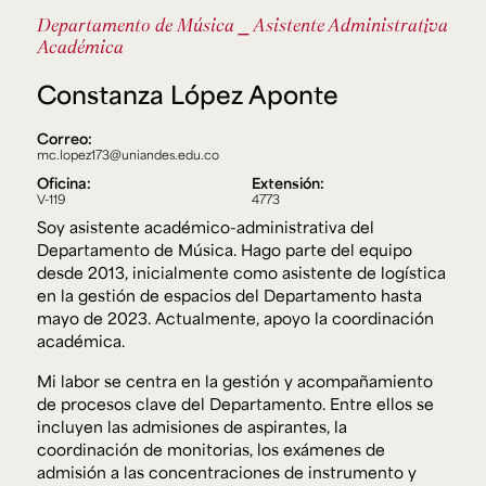
Ext. 2626
Departamento de Música
⎯ Asistente Administrativa
Posgrados
Educación
Académica
Ext. 4925
Continua
Ext. 4795
Constanza López Aponte
Correo:
mc.lopez173@uniandes.edu.co
Configuración de cookies
Universidad de los Andes | Vigilada Mineducación.
Oficina:
Extensión:
Reconocimiento como universidad: Decreto 1297 del 30
V-119
4773
de mayo de 1964. Reconocimiento de personería jurídica:
Resolución 28 del 23 de febrero de 1949, Minjusticia.
Soy asistente académico-administrativa del
Acreditación institucional de alta calidad, 10 años:
Departamento de Música. Hago parte del equipo
Resolución 000194 del 16 de enero del 2025.
desde 2013, inicialmente como asistente de logística
en la gestión de espacios del Departamento hasta
mayo de 2023. Actualmente, apoyo la coordinación
académica.
Mi labor se centra en la gestión y acompañamiento
de procesos clave del Departamento. Entre ellos se
incluyen las admisiones de aspirantes, la
coordinación de monitorias, los exámenes de
admisión a las concentraciones de instrumento y