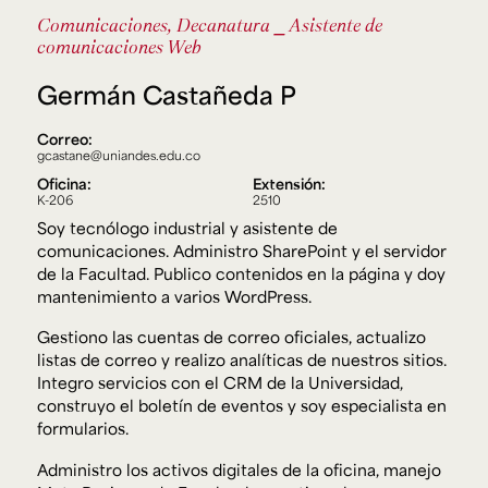
Ext. 2626
Comunicaciones, Decanatura
⎯ Asistente de
Posgrados
Educación
comunicaciones Web
Ext. 4925
Continua
Ext. 4795
Germán Castañeda P
Correo:
gcastane@uniandes.edu.co
Configuración de cookies
Universidad de los Andes | Vigilada Mineducación.
Oficina:
Extensión:
Reconocimiento como universidad: Decreto 1297 del 30
K-206
2510
de mayo de 1964. Reconocimiento de personería jurídica:
Resolución 28 del 23 de febrero de 1949, Minjusticia.
Soy tecnólogo industrial y asistente de
Acreditación institucional de alta calidad, 10 años:
comunicaciones. Administro SharePoint y el servidor
Resolución 000194 del 16 de enero del 2025.
de la Facultad. Publico contenidos en la página y doy
mantenimiento a varios WordPress.
Gestiono las cuentas de correo oficiales, actualizo
listas de correo y realizo analíticas de nuestros sitios.
Integro servicios con el CRM de la Universidad,
construyo el boletín de eventos y soy especialista en
formularios.
Administro los activos digitales de la oficina, manejo