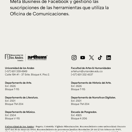
Meta Business de Facebook y gestiono las
suscripciones de las herramientas que utiliza la
Oficina de Comunicaciones.
Universidad de los Andes
Facultad de Artes & Humanidades
[+57] 601 339 4949
artehum@uniandes.edu.co
Calle 19A #1 - 37 Este. Bloque K. Piso 2.
[+57] 601 332 4537
Departamento de Arte.
Departamento de Historia del Arte.
Ext. 2626
Ext. 2626
Bloque T-115
Bloque T-115
Departamento de Literatura.
Departamento de Narrativas Digitales.
Ext. 2501
Ext. 2501
Bloque TM-204
Bloque TM-204
Departamento de Música.
Escuela de Posgrados.
Ext. 2504
Ext. 4925
Bloque V-115
Bloque K-206
Universidad de los Andes
| Bogotá, Colombia. Vigilada Mineducación. Reconocimiento como universidad: Decreto
1297 del 30 de mayo de 1964. Reconocimiento de personería jurídica: Resolución 28 del 23 de febrero de 1949,