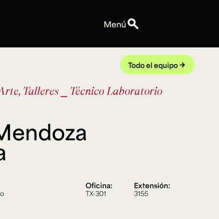
search
Menú
Personas
Profesores
Todo el equipo
arrow_forward
Equipo
rte, Talleres
⎯ Técnico Laboratorio
Espacios
Talleres y Edificios
Reservas de espacios
 Mendoza
Explora ArteHum
Anuncios
a
Convocatorias
Eventos
Notas
Oficina:
Extensión:
co
TX-301
3155
Videos