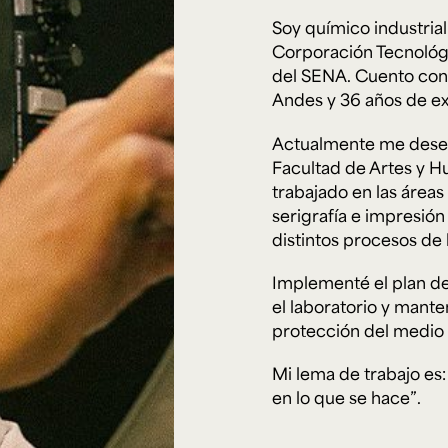
Cursos ArteHum
Soy químico industria
Corporación Tecnológi
del SENA. Cuento con 
ducación. Reconocimiento como universidad: Decreto 1297 del 30 de mayo de 1964. Reconocimiento d
 1949, Minjusticia. Acreditación institucional de alta calidad, 10 años: Resolución 000194 del 16 de ene
Andes y 36 años de exp
Arte e
Literatura y
M
Historia del Arte
Narrativas Digitales
E
Ext. 2626
Ext. 2501
2
Actualmente me desemp
Facultad de Artes y 
trabajado en las área
serigrafía e impresión 
distintos procesos de l
Implementé el plan de
el laboratorio y mant
protección del medio 
Mi lema de trabajo es
en lo que se hace”.