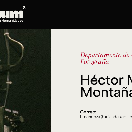
Posgrados
Doctorado en Literatura
Departamento de A
Maestría en Artes Plásticas, Electrónicas y
Fotografía
del Tiempo
Maestría en Estudios Clásicos
Héctor
Maestría en Historia del Arte
Maestría en Humanidades Digitales
Montañ
Maestría en Literatura
Maestría en Música
Maestría en Patrimonio Cultural
Correo:
Maestría en Periodismo
hmendoza@uniandes.edu.
Oferta de cursos