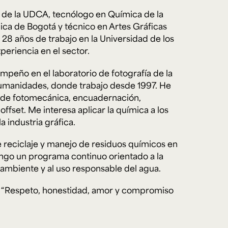
l de la UDCA, tecnólogo en Química de la
ca de Bogotá y técnico en Artes Gráficas
28 años de trabajo en la Universidad de los
e personería
ro del 2025.
eriencia en el sector.
úsica
Posgrados
Educación Continua
xt.
Ext. 4925
Ext. 4795
504
eño en el laboratorio de fotografía de la
Humanidades, donde trabajo desde 1997. He
s de fotomecánica, encuadernación,
offset. Me interesa aplicar la química a los
a industria gráfica.
 reciclaje y manejo de residuos químicos en
engo un programa continuo orientado a la
ambiente y al uso responsable del agua.
: “Respeto, honestidad, amor y compromiso