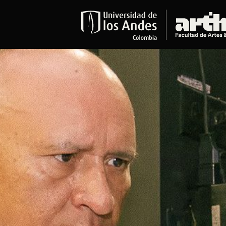
Educación
Pregrados
Arte
Historia del Arte
Literatura
Música
Narrativas Digitales
Opciones Académicas
Educación Continua
Cursos abiertos al público
Cursos In Situ
Cursos libres y de extensión
Programas especializados y