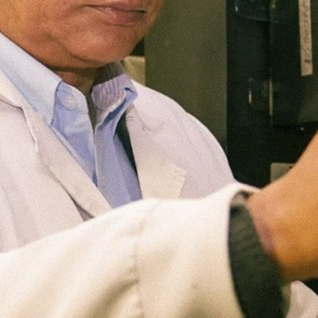
Microcredenciales
Configuración de
Universidad de los Andes | Vigilada Mine
jurídica: Resolución 28 del 23 de febrero de
cookies
Dirección
Teléfono
Calle 19A #1 - 37 Este. Bloque K.
[+57] (601) 339 4949