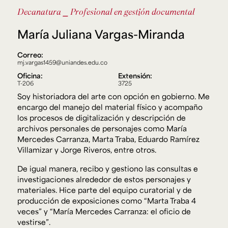
Ext. 2626
Decanatura
⎯ Profesional en gestión documental
Posgrados
Educación
Ext. 4925
Continua
María Juliana Vargas-Miranda
Ext. 4795
Correo:
mj.vargas1459@uniandes.edu.co
Configuración de cookies
Oficina:
Extensión:
Universidad de los Andes | Vigilada Mineducación.
T-206
3725
Reconocimiento como universidad: Decreto 1297 del 30
Soy historiadora del arte con opción en gobierno. Me
de mayo de 1964. Reconocimiento de personería jurídica:
Resolución 28 del 23 de febrero de 1949, Minjusticia.
encargo del manejo del material físico y acompaño
Acreditación institucional de alta calidad, 10 años:
los procesos de digitalización y descripción de
Resolución 000194 del 16 de enero del 2025.
archivos personales de personajes como María
Mercedes Carranza, Marta Traba, Eduardo Ramírez
Villamizar y Jorge Riveros, entre otros.
De igual manera, recibo y gestiono las consultas e
investigaciones alrededor de estos personajes y
materiales. Hice parte del equipo curatorial y de
producción de exposiciones como “Marta Traba 4
veces” y “María Mercedes Carranza: el oficio de
vestirse”.