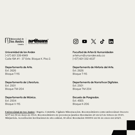
Universidad de los Andes
Facultad de Artes & Humanidades
[+57] 601 339 4949
artehum@uniandes.edu.co
Calle 19A #1 - 37 Este. Bloque K. Piso 2.
[+57] 601 332 4537
Departamento de Arte.
Departamento de Historia del Arte.
Ext. 2626
Ext. 2626
Bloque T-115
Bloque T-115
Departamento de Literatura.
Departamento de Narrativas Digitales.
Ext. 2501
Ext. 2501
Bloque TM-204
Bloque TM-204
Departamento de Música.
Escuela de Posgrados.
Ext. 2504
Ext. 4925
Bloque V-115
Bloque K-206
Universidad de los Andes
| Bogotá, Colombia. Vigilada Mineducación. Reconocimiento como universidad: Decreto
1297 del 30 de mayo de 1964. Reconocimiento de personería jurídica: Resolución 28 del 23 de febrero de 1949,
Minjusticia. Acreditación institucional de alta calidad, 10 años: Resolución 000194 del 16 de enero del 2025.