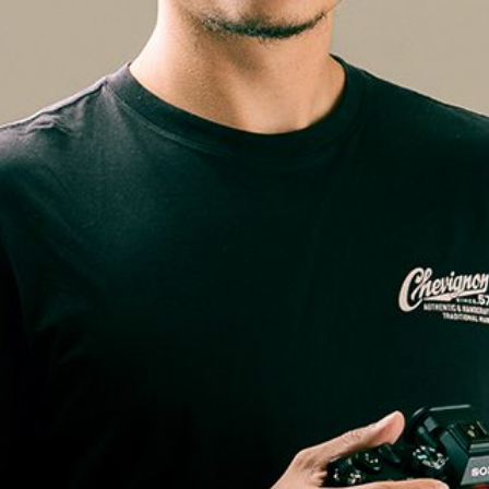
Microcredenciales
Configuración de
Universidad de los Andes | Vigilada Mine
jurídica: Resolución 28 del 23 de febrero de
cookies
Dirección
Teléfono
Calle 19A #1 - 37 Este. Bloque K.
[+57] (601) 339 4949