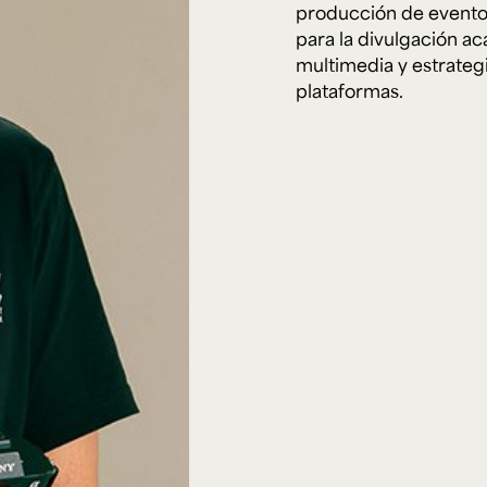
Cursos ArteHum
producción de eventos 
para la divulgación ac
multimedia y estrategi
ducación. Reconocimiento como universidad: Decreto 1297 del 30 de mayo de 1964. Reconocimiento d
plataformas.
 1949, Minjusticia. Acreditación institucional de alta calidad, 10 años: Resolución 000194 del 16 de ene
Arte e
Literatura y
M
Historia del Arte
Narrativas Digitales
E
Ext. 2626
Ext. 2501
2