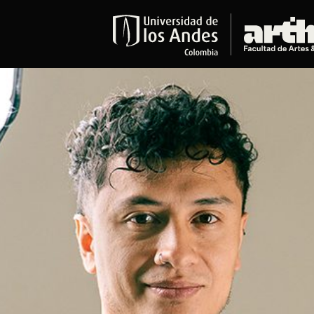
Educación
Pregrados
Arte
Historia del Arte
Literatura
Música
Narrativas Digitales
Opciones Académicas
Educación Continua
Cursos abiertos al público
Cursos In Situ
Cursos libres y de extensión
Programas especializados y