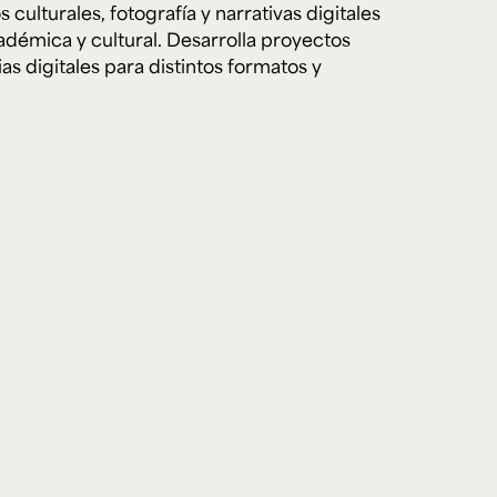
culturales, fotografía y narrativas digitales
adémica y cultural. Desarrolla proyectos
as digitales para distintos formatos y
e personería
ro del 2025.
úsica
Posgrados
Educación Continua
xt.
Ext. 4925
Ext. 4795
504