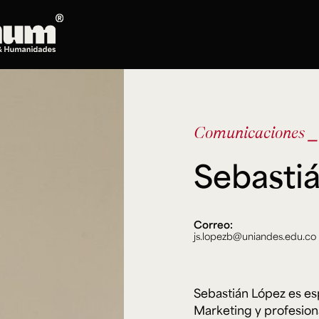
Posgrados
Doctorado en Literatura
Comunicaciones
⎯
Maestría en Artes Plásticas, Electrónicas y
del Tiempo
Sebasti
Maestría en Estudios Clásicos
Maestría en Historia del Arte
Maestría en Humanidades Digitales
Maestría en Literatura
Correo:
js.lopezb@uniandes.edu.co
Maestría en Música
Maestría en Patrimonio Cultural
Maestría en Periodismo
Sebastián López es es
Oferta de cursos
Marketing y profesiona