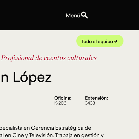
search
Menú
Personas
Profesores
Todo el equipo
arrow_forward
Equipo
 Profesional de eventos culturales
Espacios
Talleres y Edificios
án López
Reservas de espacios
Explora ArteHum
Anuncios
Oficina:
Extensión:
Convocatorias
K-206
3433
Eventos
Notas
Videos
pecialista en Gerencia Estratégica de
l en Cine y Televisión. Trabaja en gestión y