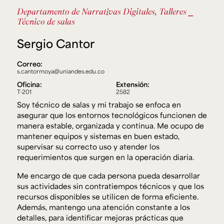
Ext. 2626
Departamento de Narrativas Digitales, Talleres
⎯
Posgrados
Educación
Técnico de salas
Ext. 4925
Continua
Ext. 4795
Sergio Cantor
Correo:
s.cantormoya@uniandes.edu.co
Configuración de cookies
Universidad de los Andes | Vigilada Mineducación.
Oficina:
Extensión:
Reconocimiento como universidad: Decreto 1297 del 30
T-201
2582
de mayo de 1964. Reconocimiento de personería jurídica:
Resolución 28 del 23 de febrero de 1949, Minjusticia.
Soy técnico de salas y mi trabajo se enfoca en
Acreditación institucional de alta calidad, 10 años:
asegurar que los entornos tecnológicos funcionen de
Resolución 000194 del 16 de enero del 2025.
manera estable, organizada y continua. Me ocupo de
mantener equipos y sistemas en buen estado,
supervisar su correcto uso y atender los
requerimientos que surgen en la operación diaria.
Me encargo de que cada persona pueda desarrollar
sus actividades sin contratiempos técnicos y que los
recursos disponibles se utilicen de forma eficiente.
Además, mantengo una atención constante a los
detalles, para identificar mejoras prácticas que