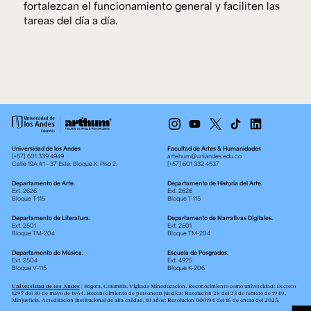
fortalezcan el funcionamiento general y faciliten las
tareas del día a día.
Universidad de los Andes
Facultad de Artes & Humanidades
[+57] 601 339 4949
artehum@uniandes.edu.co
Calle 19A #1 - 37 Este. Bloque K. Piso 2.
[+57] 601 332 4537
Departamento de Arte.
Departamento de Historia del Arte.
Ext. 2626
Ext. 2626
Bloque T-115
Bloque T-115
Departamento de Literatura.
Departamento de Narrativas Digitales.
Ext. 2501
Ext. 2501
Bloque TM-204
Bloque TM-204
Departamento de Música.
Escuela de Posgrados.
Ext. 2504
Ext. 4925
Bloque V-115
Bloque K-206
Universidad de los Andes
| Bogotá, Colombia. Vigilada Mineducación. Reconocimiento como universidad: Decreto
1297 del 30 de mayo de 1964. Reconocimiento de personería jurídica: Resolución 28 del 23 de febrero de 1949,
Minjusticia. Acreditación institucional de alta calidad, 10 años: Resolución 000194 del 16 de enero del 2025.