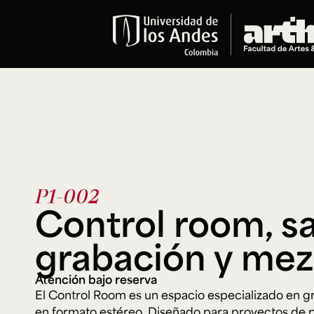
Educación
Pregrados
Arte
Historia del Arte
Literatura
Música
Narrativas Digitales
P1-002
Opciones Académicas
Control room, sa
Educación Continua
grabación y mez
Cursos abiertos al público
Cursos In Situ
Atención bajo reserva
Cursos libres y de extensión
El Control Room es un espacio especializado en g
Programas especializados y
en formato estéreo. Diseñado para proyectos de