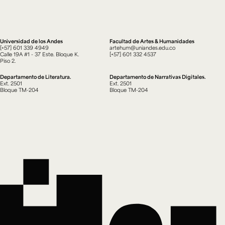
Universidad de los Andes
Facultad de Artes & Humanidades
[+57] 601 339 4949
artehum@uniandes.edu.co
Calle 19A #1 - 37 Este. Bloque K.
[+57] 601 332 4537
Piso 2.
Departamento de Literatura.
Departamento de Narrativas Digitales.
Ext. 2501
Ext. 2501
Bloque TM-204
Bloque TM-204