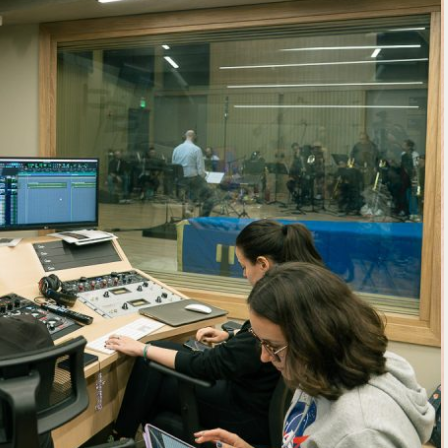
e personería
ro del 2025.
úsica
Posgrados
Educación Continua
xt.
Ext. 4925
Ext. 4795
504