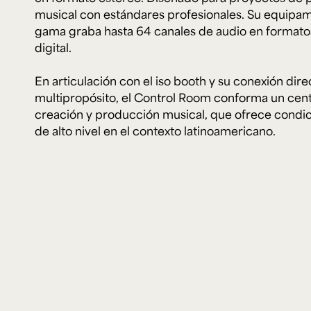
Microcredenciales
musical con estándares profesionales. Su equipam
gama graba hasta 64 canales de audio en formato
digital.
Configuración de
Universidad de los Andes | Vigilada Mine
jurídica: Resolución 28 del 23 de febrero de
cookies
Dirección
Teléfono
En articulación con el
iso booth
y su conexión direc
Calle 19A #1 - 37 Este. Bloque K.
[+57] (601) 339 4949
multipropósito, el Control Room conforma un cent
creación y producción musical, que ofrece condic
de alto nivel en el contexto latinoamericano.