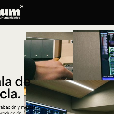
Posgrados
Doctorado en Literatura
Maestría en Artes Plásticas, Electrónicas y
del Tiempo
Maestría en Estudios Clásicos
Maestría en Historia del Arte
Maestría en Humanidades Digitales
la de
Maestría en Literatura
Maestría en Música
cla.
Maestría en Patrimonio Cultural
Maestría en Periodismo
rabación y mezcla
Oferta de cursos
 producción