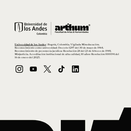
Universidad de los Andes
| Bogotá, Colombia. Vigilada Mineducación.
Reconocimiento como universidad: Decreto 1297 del 30 de mayo de 1964.
Reconocimiento de personería jurídica: Resolución 28 del 23 de febrero de 1949,
Minjusticia. Acreditación institucional de alta calidad, 10 años: Resolución 000194 del
16 de enero del 2025.