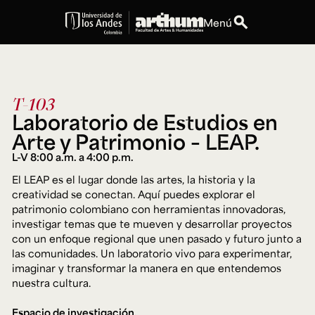
search
Menú
expand_more
Educación
T-103
expand_more
Personas
Laboratorio de Estudios en
Arte y Patrimonio – LEAP.
expand_more
Espacios
L-V 8:00 a.m. a 4:00 p.m.
El LEAP es el lugar donde las artes, la historia y la
expand_more
Explora ArteHum
creatividad se conectan. Aquí puedes explorar el
patrimonio colombiano con herramientas innovadoras,
investigar temas que te mueven y desarrollar proyectos
con un enfoque regional que unen pasado y futuro junto a
Dirección
Teléfono
las comunidades. Un laboratorio vivo para experimentar,
Calle 19A #1 - 37
[+57] (601) 339 4949
Este. Bloque K.
imaginar y transformar la manera en que entendemos
nuestra cultura.
Literatura y
Arte e
Música
Narrativas Digitales
Historia
Ext.
Ext. 2501
del Arte
2504
Espacio de investigación.