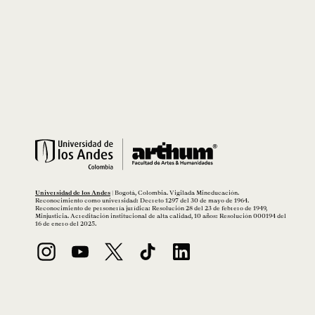
Universidad de los Andes
| Bogotá, Colombia. Vigilada Mineducación.
Reconocimiento como universidad: Decreto 1297 del 30 de mayo de 1964.
Reconocimiento de personería jurídica: Resolución 28 del 23 de febrero de 1949,
Minjusticia. Acreditación institucional de alta calidad, 10 años: Resolución 000194 del
16 de enero del 2025.