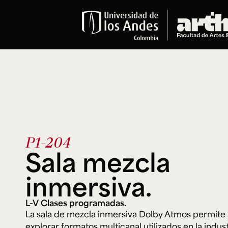
Educación
Pregrados
Arte
Historia del Arte
Literatura
Música
Narrativas Digitales
P1-204
Opciones Académicas
Sala mezcla
Educación Continua
inmersiva.
Cursos abiertos al público
Cursos In Situ
L-V Clases programadas.
Cursos libres y de extensión
La sala de mezcla inmersiva Dolby Atmos permite 
Programas especializados y
explorar formatos multicanal utilizados en la indust