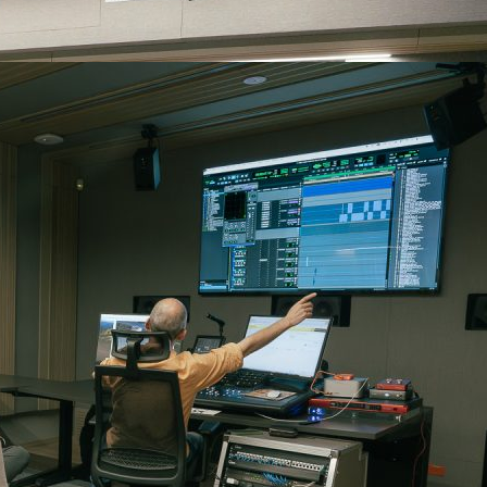
e personería
ro del 2025.
úsica
Posgrados
Educación Continua
xt.
Ext. 4925
Ext. 4795
504