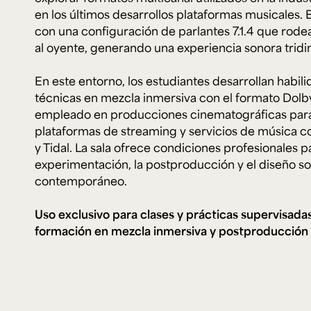
Microcredenciales
en los últimos desarrollos plataformas musicales. 
con una configuración de parlantes 7.1.4 que ro
al oyente, generando una experiencia sonora tridi
Configuración de
Universidad de los Andes | Vigilada Mine
jurídica: Resolución 28 del 23 de febrero de
cookies
Dirección
Teléfono
En este entorno, los estudiantes desarrollan habili
Calle 19A #1 - 37 Este. Bloque K.
[+57] (601) 339 4949
técnicas en mezcla inmersiva con el formato Dolb
empleado en producciones cinematográficas para
plataformas de streaming y servicios de música 
y Tidal. La sala ofrece condiciones profesionales pa
experimentación, la postproducción y el diseño s
contemporáneo.
Uso exclusivo para clases y prácticas supervisada
formación en mezcla inmersiva y postproducción 