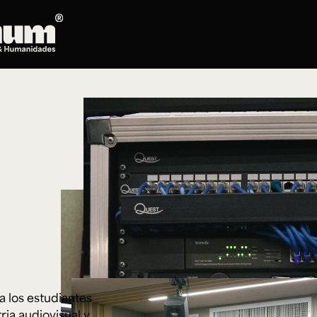
Posgrados
Doctorado en Literatura
Maestría en Artes Plásticas, Electrónicas y
del Tiempo
Maestría en Estudios Clásicos
Maestría en Historia del Arte
Maestría en Humanidades Digitales
Maestría en Literatura
Maestría en Música
Maestría en Patrimonio Cultural
Maestría en Periodismo
a los estudiantes
Oferta de cursos
ria audiovisual y