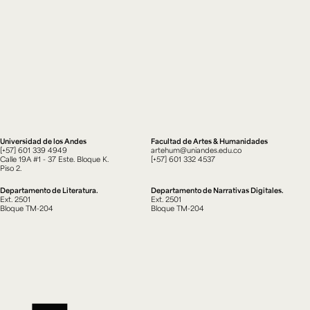
Universidad de los Andes
Facultad de Artes & Humanidades
[+57] 601 339 4949
artehum@uniandes.edu.co
Calle 19A #1 - 37 Este. Bloque K.
[+57] 601 332 4537
Piso 2.
Departamento de Literatura.
Departamento de Narrativas Digitales.
Ext. 2501
Ext. 2501
Bloque TM-204
Bloque TM-204