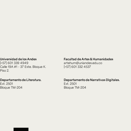
Universidad de los Andes
Facultad de Artes & Humanidades
[+57] 601 339 4949
artehum@uniandes.edu.co
Calle 19A #1 - 37 Este. Bloque K.
[+57] 601 332 4537
Piso 2.
Departamento de Literatura.
Departamento de Narrativas Digitales.
Ext. 2501
Ext. 2501
Bloque TM-204
Bloque TM-204