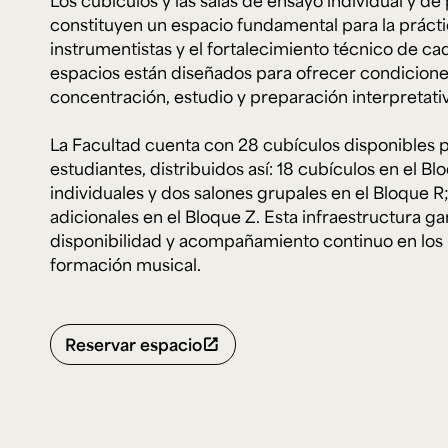
Los cubículos y las salas de ensayo individual y 
Microcredenciales
constituyen un espacio fundamental para la práctic
instrumentistas y el fortalecimiento técnico de ca
espacios están diseñados para ofrecer condicion
Configuración de
Universidad de los Andes | Vigilada Mine
jurídica: Resolución 28 del 23 de febrero de
cookies
concentración, estudio y preparación interpretati
Dirección
Teléfono
Calle 19A #1 - 37 Este. Bloque K.
[+57] (601) 339 4949
La Facultad cuenta con 28 cubículos disponibles 
estudiantes, distribuidos así: 18 cubículos en el B
individuales y dos salones grupales en el Bloque R; 
adicionales en el Bloque Z. Esta infraestructura ga
disponibilidad y acompañamiento continuo en los
formación musical.
Reservar espacio
open_in_new