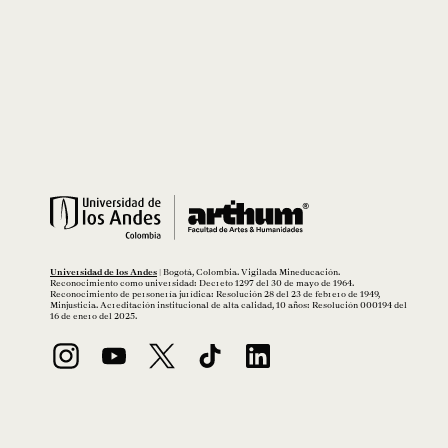
Universidad de los Andes
| Bogotá, Colombia. Vigilada Mineducación.
Reconocimiento como universidad: Decreto 1297 del 30 de mayo de 1964.
Reconocimiento de personería jurídica: Resolución 28 del 23 de febrero de 1949,
Minjusticia. Acreditación institucional de alta calidad, 10 años: Resolución 000194 del
16 de enero del 2025.