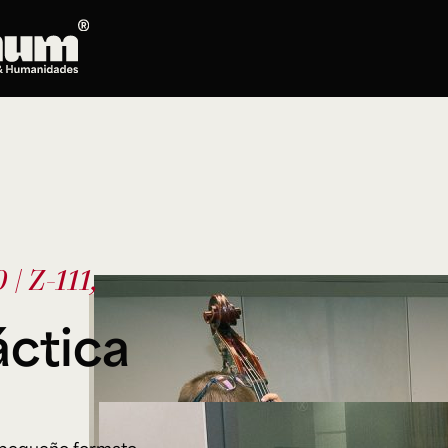
Posgrados
Doctorado en Literatura
Maestría en Artes Plásticas, Electrónicas y
del Tiempo
Maestría en Estudios Clásicos
Maestría en Historia del Arte
 | Z-111,
Maestría en Humanidades Digitales
Maestría en Literatura
áctica
Maestría en Música
Maestría en Patrimonio Cultural
Maestría en Periodismo
Oferta de cursos