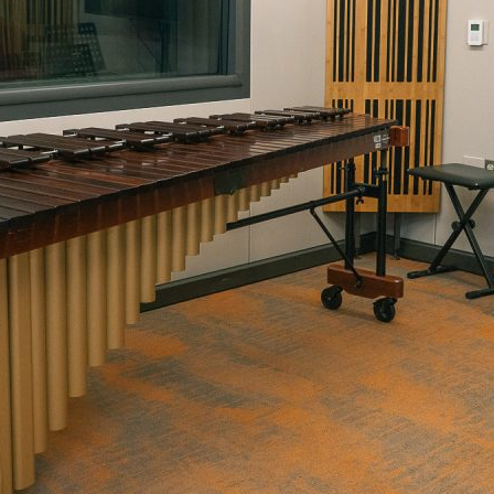
e personería
ro del 2025.
úsica
Posgrados
Educación Continua
xt.
Ext. 4925
Ext. 4795
504