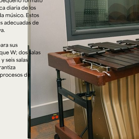
de pequeño formato
Cursos ArteHum
a diaria de los
da músico. Estos
es adecuadas de
ducación. Reconocimiento como universidad: Decreto 1297 del 30 de mayo de 1964. Reconocimiento d
 1949, Minjusticia. Acreditación institucional de alta calidad, 10 años: Resolución 000194 del 16 de ene
va.
Arte e
Literatura y
M
Historia del Arte
Narrativas Digitales
E
Ext. 2626
Ext. 2501
2
para sus
loque W; dos salas
y seis salas
rantiza
 procesos de