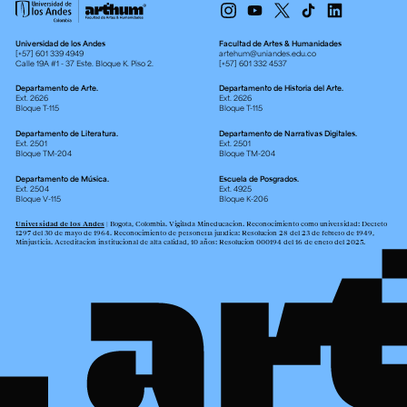
Universidad de los Andes
Facultad de Artes & Humanidades
[+57] 601 339 4949
artehum@uniandes.edu.co
Calle 19A #1 - 37 Este. Bloque K. Piso 2.
[+57] 601 332 4537
Departamento de Arte.
Departamento de Historia del Arte.
Ext. 2626
Ext. 2626
Bloque T-115
Bloque T-115
Departamento de Literatura.
Departamento de Narrativas Digitales.
Ext. 2501
Ext. 2501
Bloque TM-204
Bloque TM-204
Departamento de Música.
Escuela de Posgrados.
Ext. 2504
Ext. 4925
Bloque V-115
Bloque K-206
Universidad de los Andes
| Bogotá, Colombia. Vigilada Mineducación. Reconocimiento como universidad: Decreto
1297 del 30 de mayo de 1964. Reconocimiento de personería jurídica: Resolución 28 del 23 de febrero de 1949,
Minjusticia. Acreditación institucional de alta calidad, 10 años: Resolución 000194 del 16 de enero del 2025.