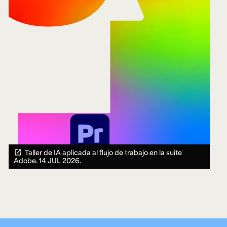
Ext. 2626
Posgrados
Educación
Ext. 4925
Continua
Ext. 4795
Configuración de cookies
Universidad de los Andes | Vigilada Mineducación.
Reconocimiento como universidad: Decreto 1297 del 30
de mayo de 1964. Reconocimiento de personería jurídica:
Resolución 28 del 23 de febrero de 1949, Minjusticia.
Acreditación institucional de alta calidad, 10 años:
Resolución 000194 del 16 de enero del 2025.
Taller de IA aplicada al flujo de trabajo en la suite
Adobe.
14 JUL 2026.