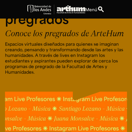
ArteHum — Live
search
Menú
pregrados
expand_more
Educación
Conoce los pregrados de ArteHum
expand_more
Personas
Espacios virtuales diseñados para quienes se imaginan
creando, pensando y transformando desde las artes y las
humanidades. A través de lives en Instagram los
expand_more
Espacios
estudiantes y aspirantes pueden explorar de cerca los
programas de pregrado de la Facultad de Artes y
Humanidades.
expand_more
Explora ArteHum
Dirección
Teléfono
Calle 19A #1 - 37
[+57] (601) 339 4949
Este. Bloque K.
Literatura y
Arte e
Música
Narrativas Digitales
Historia
Ext.
Ext. 2501
del Arte
2504