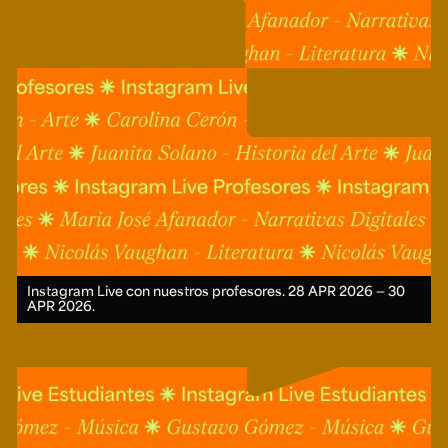
Ext. 2626
Posgrados
Educación
Ext. 4925
Continua
Ext. 4795
Configuración de cookies
Universidad de los Andes | Vigilada Mineducación.
Reconocimiento como universidad: Decreto 1297 del 30
de mayo de 1964. Reconocimiento de personería jurídica:
Resolución 28 del 23 de febrero de 1949, Minjusticia.
Acreditación institucional de alta calidad, 10 años:
Resolución 000194 del 16 de enero del 2025.
Instagram Live con nuestros profesores.
28 APR 2026 ― 30
APR 2026.