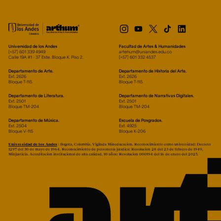
Universidad de los Andes
Facultad de Artes & Humanidades
[+57] 601 339 4949
artehum@uniandes.edu.co
Calle 19A #1 - 37 Este. Bloque K. Piso 2.
[+57] 601 332 4537
Departamento de Arte.
Departamento de Historia del Arte.
Ext. 2626
Ext. 2626
Bloque T-115
Bloque T-115
Departamento de Literatura.
Departamento de Narrativas Digitales.
Ext. 2501
Ext. 2501
Bloque TM-204
Bloque TM-204
Departamento de Música.
Escuela de Posgrados.
Ext. 2504
Ext. 4925
Bloque V-115
Bloque K-206
Universidad de los Andes
| Bogotá, Colombia. Vigilada Mineducación. Reconocimiento como universidad: Decreto
1297 del 30 de mayo de 1964. Reconocimiento de personería jurídica: Resolución 28 del 23 de febrero de 1949,
Minjusticia. Acreditación institucional de alta calidad, 10 años: Resolución 000194 del 16 de enero del 2025.