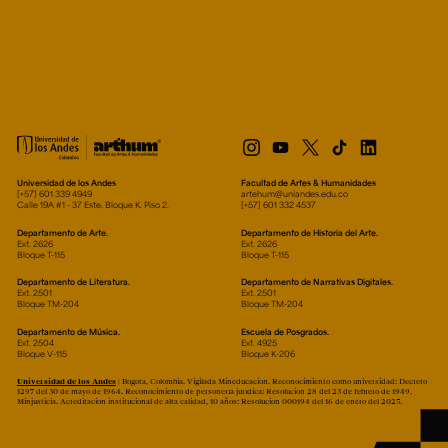
Universidad de los Andes
Facultad de Artes & Humanidades
[+57] 601 339 4949
artehum@uniandes.edu.co
Calle 19A #1 - 37 Este. Bloque K. Piso 2.
[+57] 601 332 4537
Departamento de Arte.
Departamento de Historia del Arte.
Ext. 2626
Ext. 2626
Bloque T-115
Bloque T-115
Departamento de Literatura.
Departamento de Narrativas Digitales.
Ext. 2501
Ext. 2501
Bloque TM-204
Bloque TM-204
Departamento de Música.
Escuela de Posgrados.
Ext. 2504
Ext. 4925
Bloque V-115
Bloque K-206
Universidad de los Andes
| Bogotá, Colombia. Vigilada Mineducación. Reconocimiento como universidad: Decreto
1297 del 30 de mayo de 1964. Reconocimiento de personería jurídica: Resolución 28 del 23 de febrero de 1949,
Minjusticia. Acreditación institucional de alta calidad, 10 años: Resolución 000194 del 16 de enero del 2025.