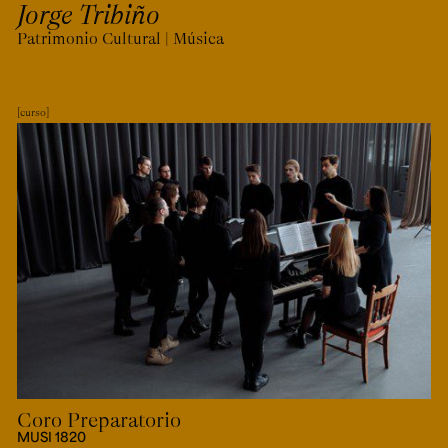
Jorge Tribiño
Patrimonio Cultural | Música
curso
Coro Preparatorio
MUSI 1820