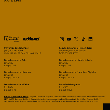
ARTE 2149
Universidad de los Andes
Facultad de Artes & Humanidades
[+57] 601 339 4949
artehum@uniandes.edu.co
Calle 19A #1 - 37 Este. Bloque K. Piso 2.
[+57] 601 332 4537
Departamento de Arte.
Departamento de Historia del Arte.
Ext. 2626
Ext. 2626
Bloque T-115
Bloque T-115
Departamento de Literatura.
Departamento de Narrativas Digitales.
Ext. 2501
Ext. 2501
Bloque TM-204
Bloque TM-204
Departamento de Música.
Escuela de Posgrados.
Ext. 2504
Ext. 4925
Bloque V-115
Bloque K-206
Universidad de los Andes
| Bogotá, Colombia. Vigilada Mineducación. Reconocimiento como universidad: Decreto
1297 del 30 de mayo de 1964. Reconocimiento de personería jurídica: Resolución 28 del 23 de febrero de 1949,
Minjusticia. Acreditación institucional de alta calidad, 10 años: Resolución 000194 del 16 de enero del 2025.