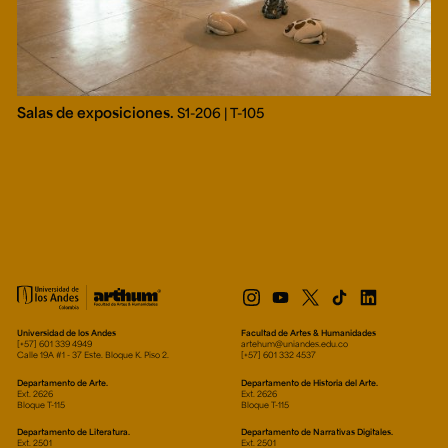
Salas de exposiciones.
S1-206 | T-105
Universidad de los Andes
Facultad de Artes & Humanidades
[+57] 601 339 4949
artehum@uniandes.edu.co
Calle 19A #1 - 37 Este. Bloque K. Piso 2.
[+57] 601 332 4537
Departamento de Arte.
Departamento de Historia del Arte.
Ext. 2626
Ext. 2626
Bloque T-115
Bloque T-115
Departamento de Literatura.
Departamento de Narrativas Digitales.
Ext. 2501
Ext. 2501