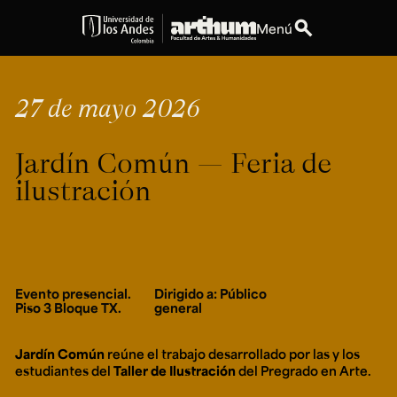
search
Menú
expand_more
Educación
27 de mayo 2026
expand_more
Personas
Jardín Común — Feria de
expand_more
Espacios
ilustración
expand_more
Explora ArteHum
Evento presencial.
Dirigido a: Público
Dirección
Teléfono
Piso 3 Bloque TX.
general
Calle 19A #1 - 37
[+57] (601) 339 4949
Este. Bloque K.
Jardín Común
reúne el trabajo desarrollado por las y los
Literatura y
Arte e
Música
estudiantes del
Taller de Ilustración
del Pregrado en Arte.
Narrativas Digitales
Historia
Ext.
Ext. 2501
del Arte
2504