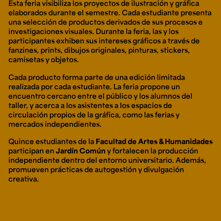
Esta feria visibiliza los proyectos de ilustración y gráfica
Ext. 2626
elaborados durante el semestre. Cada estudiante presenta
Posgrados
Educación
una selección de productos derivados de sus procesos e
Ext. 4925
Continua
investigaciones visuales. Durante la feria, las y los
Ext. 4795
participantes exhiben sus intereses gráficos a través de
fanzines, prints, dibujos originales, pinturas,
stickers,
camisetas y objetos.
Configuración de cookies
Cada producto forma parte de una edición limitada
Universidad de los Andes | Vigilada Mineducación.
realizada por cada estudiante. La feria propone un
Reconocimiento como universidad: Decreto 1297 del 30
de mayo de 1964. Reconocimiento de personería jurídica:
encuentro cercano entre el público y los alumnos del
Resolución 28 del 23 de febrero de 1949, Minjusticia.
taller, y acerca a los asistentes a los espacios de
Acreditación institucional de alta calidad, 10 años:
Resolución 000194 del 16 de enero del 2025.
circulación propios de la gráfica, como las ferias y
mercados independientes.
Quince estudiantes de la
Facultad de Artes & Humanidades
participan en
Jardín Común
y fortalecen la producción
independiente dentro del entorno universitario. Además,
promueven prácticas de autogestión y divulgación
creativa.