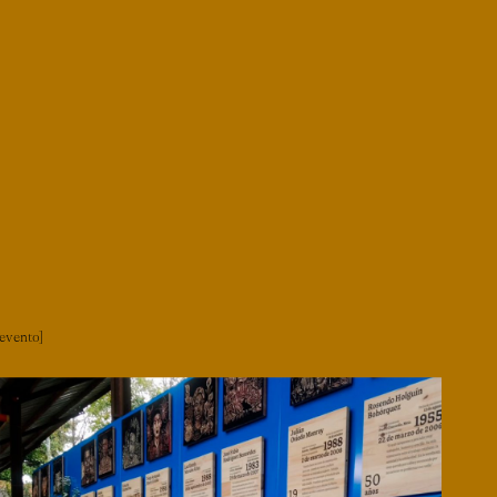
evento