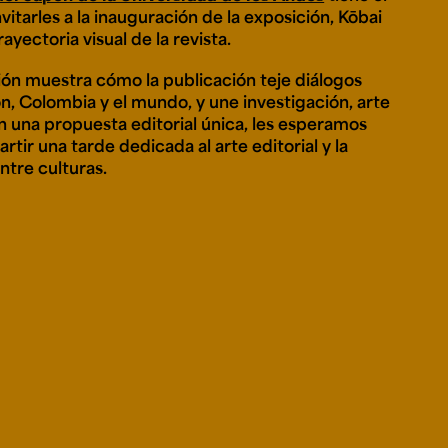
vitarles a la inauguración de la exposición,
Kōbai
Trayectoria visual de la revista
.
ión muestra cómo la publicación teje diálogos
e personería
ro del 2025.
n, Colombia y el mundo, y une investigación, arte
úsica
Posgrados
Educación Continua
en una propuesta editorial única, les esperamos
xt.
Ext. 4925
Ext. 4795
504
tir una tarde dedicada al arte editorial y la
ntre culturas.