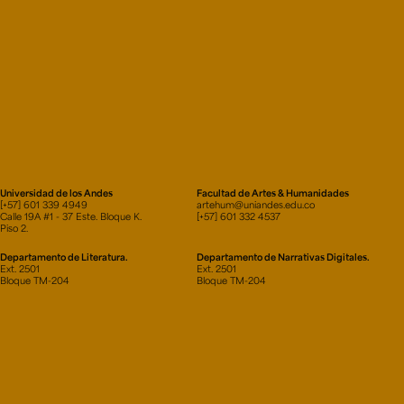
Universidad de los Andes
Facultad de Artes & Humanidades
[+57] 601 339 4949
artehum@uniandes.edu.co
Calle 19A #1 - 37 Este. Bloque K.
[+57] 601 332 4537
Piso 2.
Departamento de Literatura.
Departamento de Narrativas Digitales.
Ext. 2501
Ext. 2501
Bloque TM-204
Bloque TM-204