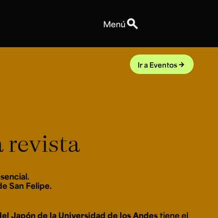
search
Menú
Personas
Profesores
Ir a Eventos
arrow_forward
Equipo
Espacios
Talleres y Edificios
Reservas de espacios
Explora ArteHum
 revista
Anuncios
Convocatorias
Eventos
sencial.
Notas
de San Felipe.
Videos
del Japón de la Universidad de los Andes
tiene el