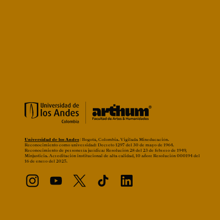
Universidad de los Andes
| Bogotá, Colombia. Vigilada Mineducación.
Reconocimiento como universidad: Decreto 1297 del 30 de mayo de 1964.
Reconocimiento de personería jurídica: Resolución 28 del 23 de febrero de 1949,
Minjusticia. Acreditación institucional de alta calidad, 10 años: Resolución 000194 del
16 de enero del 2025.