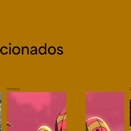
acionados
evento