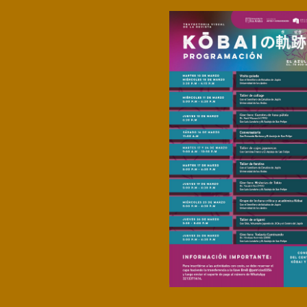
Microcredenciales
Configuración de
Universidad de los Andes | Vigilada Mine
jurídica: Resolución 28 del 23 de febrero de
cookies
Dirección
Teléfono
Calle 19A #1 - 37 Este. Bloque K.
[+57] (601) 339 4949