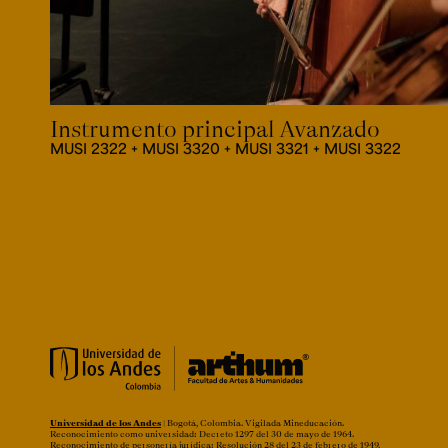
Instrumento principal Avanzado
MUSI 2322 + MUSI 3320 + MUSI 3321 + MUSI 3322
Universidad de los Andes
| Bogotá, Colombia. Vigilada Mineducación.
Reconocimiento como universidad: Decreto 1297 del 30 de mayo de 1964.
Reconocimiento de personería jurídica: Resolución 28 del 23 de febrero de 1949,