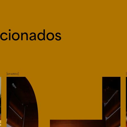
acionados
evento