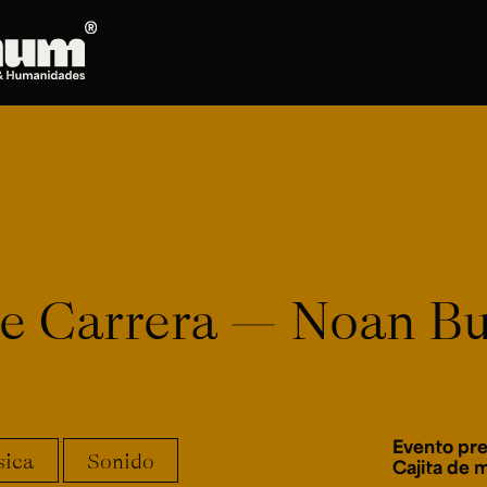
Posgrados
Doctorado en Literatura
Maestría en Artes Plásticas, Electrónicas y
del Tiempo
Maestría en Estudios Clásicos
Maestría en Historia del Arte
de Carrera — Noan B
Maestría en Humanidades Digitales
Maestría en Literatura
Maestría en Música
Maestría en Patrimonio Cultural
Maestría en Periodismo
Evento pre
ica
Sonido
Oferta de cursos
Cajita de 