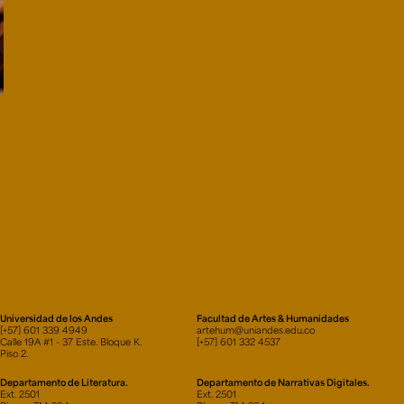
Universidad de los Andes
Facultad de Artes & Humanidades
[+57] 601 339 4949
artehum@uniandes.edu.co
Calle 19A #1 - 37 Este. Bloque K.
[+57] 601 332 4537
Piso 2.
Departamento de Literatura.
Departamento de Narrativas Digitales.
Ext. 2501
Ext. 2501