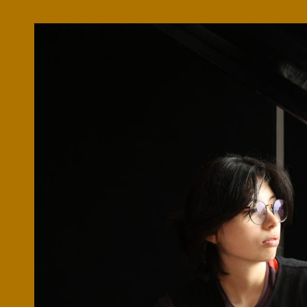
Microcredenciales
Configuración de
Universidad de los Andes | Vigilada Mine
jurídica: Resolución 28 del 23 de febrero de
cookies
Dirección
Teléfono
Calle 19A #1 - 37 Este. Bloque K.
[+57] (601) 339 4949