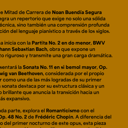
 de Mitad de Carrera de
Noan Buendía Segura
egra un repertorio que exige no solo una sólida
e personería
técnica, sino también una comprensión profunda
ro del 2025.
ción del lenguaje pianístico a través de los siglos.
úsica
Posgrados
Educación Continua
xt.
Ext. 4925
Ext. 4795
504
a inicia con la
Partita No. 2 en do menor
,
BWV
hann Sebastian Bach
, obra que expone un
o riguroso y transmite una gran carga dramática.
sentará la
Sonata No. 11 en si bemol mayor
,
Op.
wig van Beethoven
, considerada por el propio
 como una de las más logradas de su primer
a sonata destaca por su estructura clásica y un
 brillante que anuncia la transición hacia un
ás expansivo.
nda parte, explora el
Romanticismo
con el
p. 48 No. 2
de
Frédéric Chopin
. A diferencia del
 del primer nocturno de este opus, esta pieza