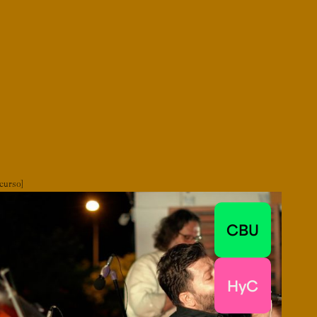
curso
CBU
HyC