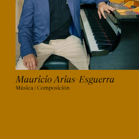
Mauricio Arias-Esguerra
Música | Composición