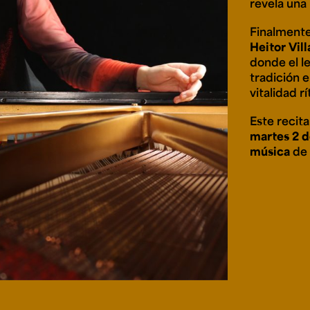
revela una 
Finalmente
Heitor Vil
donde el le
tradición 
vitalidad r
Este recita
martes 2 d
música
de 