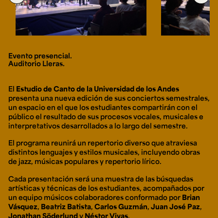
Ext. 2626
Posgrados
Educación
Ext. 4925
Continua
Ext. 4795
Evento presencial.
Auditorio Lleras.
Configuración de cookies
Universidad de los Andes | Vigilada Mineducación.
Reconocimiento como universidad: Decreto 1297 del 30
El
Estudio de Canto de la Universidad de los Andes
de mayo de 1964. Reconocimiento de personería jurídica:
presenta una nueva edición de sus conciertos semestrales,
Resolución 28 del 23 de febrero de 1949, Minjusticia.
Acreditación institucional de alta calidad, 10 años:
un espacio en el que los estudiantes compartirán con el
Resolución 000194 del 16 de enero del 2025.
público el resultado de sus procesos vocales, musicales e
interpretativos desarrollados a lo largo del semestre.
El programa reunirá un repertorio diverso que atraviesa
distintos lenguajes y estilos musicales, incluyendo obras
de jazz, músicas populares y repertorio lírico.
Cada presentación será una muestra de las búsquedas
artísticas y técnicas de los estudiantes, acompañados por
un equipo músicos colaboradores conformado por
Brian
Vásquez
,
Beatriz Batista
,
Carlos Guzmán
,
Juan José Paz
,
Jonathan Söderlund
y
Néstor Vivas
.