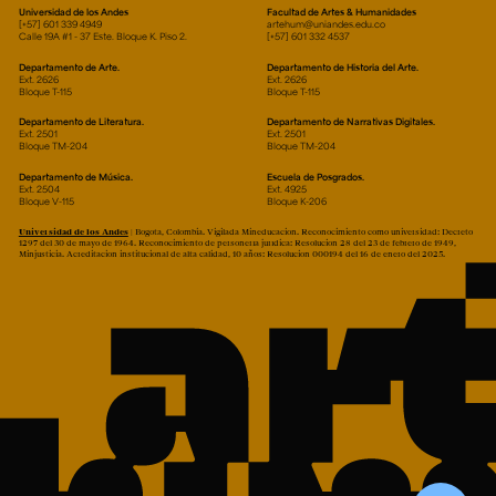
Universidad de los Andes
Facultad de Artes & Humanidades
[+57] 601 339 4949
artehum@uniandes.edu.co
Calle 19A #1 - 37 Este. Bloque K. Piso 2.
[+57] 601 332 4537
Departamento de Arte.
Departamento de Historia del Arte.
Ext. 2626
Ext. 2626
Bloque T-115
Bloque T-115
Departamento de Literatura.
Departamento de Narrativas Digitales.
Ext. 2501
Ext. 2501
Bloque TM-204
Bloque TM-204
Departamento de Música.
Escuela de Posgrados.
Ext. 2504
Ext. 4925
Bloque V-115
Bloque K-206
Universidad de los Andes
| Bogotá, Colombia. Vigilada Mineducación. Reconocimiento como universidad: Decreto
1297 del 30 de mayo de 1964. Reconocimiento de personería jurídica: Resolución 28 del 23 de febrero de 1949,
Minjusticia. Acreditación institucional de alta calidad, 10 años: Resolución 000194 del 16 de enero del 2025.