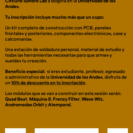
Circuito Sonoro Lab
a Bogotá en la
Universidad de los
Ext. 2626
Andes
.
Posgrados
Educación
Ext. 4925
Continua
Tu inscripción incluye mucho más que un cupo:
Ext. 4795
Un
kit
completo de construcción con PCB, paneles
frontales y posteriores, componentes electrónicos, case y
calcomanías.
Configuración de cookies
Universidad de los Andes | Vigilada Mineducación.
Una estación de soldadura personal, material de estudio y
Reconocimiento como universidad: Decreto 1297 del 30
todas las herramientas necesarias para que armes y
de mayo de 1964. Reconocimiento de personería jurídica:
Resolución 28 del 23 de febrero de 1949, Minjusticia.
sueldes tu creación.
Acreditación institucional de alta calidad, 10 años:
Resolución 000194 del 16 de enero del 2025.
Beneficio especial:
si eres estudiante, profesor, egresado
o administrativo de la
Universidad de los Andes
, disfruta de
un
10% de descuento en tu inscripción
.
Los módulos que se van a construir en esta sesión serán:
Quad Beat
,
Máquina 8
,
Frenzy Filter
,
Wave Wiz
,
Andromedas Orbit
y
Atemporal
.