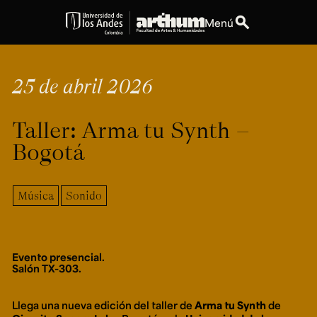
search
Menú
expand_more
Educación
25 de abril 2026
expand_more
Personas
Taller: Arma tu Synth –
expand_more
Espacios
Bogotá
expand_more
Explora ArteHum
Música
Sonido
Dirección
Teléfono
Calle 19A #1 - 37
[+57] (601) 339 4949
Evento presencial.
Este. Bloque K.
Salón TX-303.
Literatura y
Arte e
Música
Narrativas Digitales
Historia
Ext.
Llega una nueva edición del taller de
Arma tu Synth
de
Ext. 2501
del Arte
2504