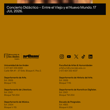
Concierto Didáctico — Entre el Viejo y el Nuevo Mundo.
17
JUL 2026.
Universidad de los Andes
Facultad de Artes & Humanidades
[+57] 601 339 4949
artehum@uniandes.edu.co
Calle 19A #1 - 37 Este. Bloque K. Piso 2.
[+57] 601 332 4537
Departamento de Arte.
Departamento de Historia del Arte.
Ext. 2626
Ext. 2626
Bloque T-115
Bloque T-115
Departamento de Literatura.
Departamento de Narrativas Digitales.
Ext. 2501
Ext. 2501
Bloque TM-204
Bloque TM-204
Departamento de Música.
Escuela de Posgrados.
Ext. 2504
Ext. 4925
Bloque V-115
Bloque K-206