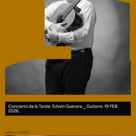
Concierto de la Tarde: Edwin Guevara ⎯ Guitarra.
19 FEB
2026.
enlace ☆ axxis