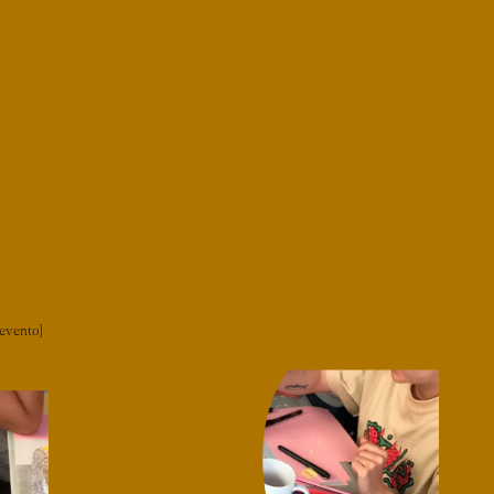
evento