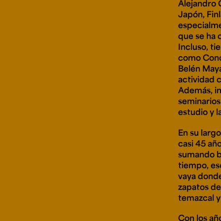
Alejandro 
Japón, Fin
especialmen
que se ha 
Incluso, t
como Conch
Belén Maya
actividad 
Además, im
seminarios
estudio y l
En su larg
casi 45 añ
sumando bu
tiempo, es
vaya donde
zapatos de 
temazcal y 
Con los añ