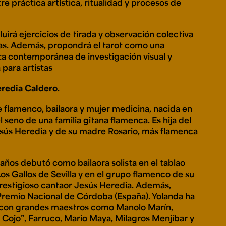
e práctica artística, ritualidad y procesos de
ncluirá ejercicios de tirada y observación colectiva
tas. Además, propondrá el tarot como una
a contemporánea de investigación visual y
 para artistas
eredia Caldero
.
 flamenco, bailaora y mujer medicina, nacida en
el seno de una familia gitana flamenca. Es hija del
sús Heredia y de su madre Rosario, más flamenca
 años debutó como bailaora solista en el tablao
os Gallos de Sevilla y en el grupo flamenco de su
prestigioso cantaor Jesús Heredia. Además,
Premio Nacional de Córdoba (España). Yolanda ha
 con grandes maestros como Manolo Marín,
l Cojo”, Farruco, Mario Maya, Milagros Menjíbar y