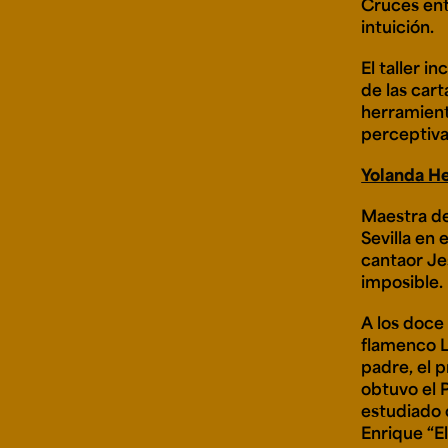
Cruces entr
intuición.
El taller i
de las car
herramient
perceptiva
Yolanda H
Maestra de
Sevilla en 
cantaor Je
imposible.
A los doce
flamenco L
padre, el 
obtuvo el 
estudiado
Enrique “E