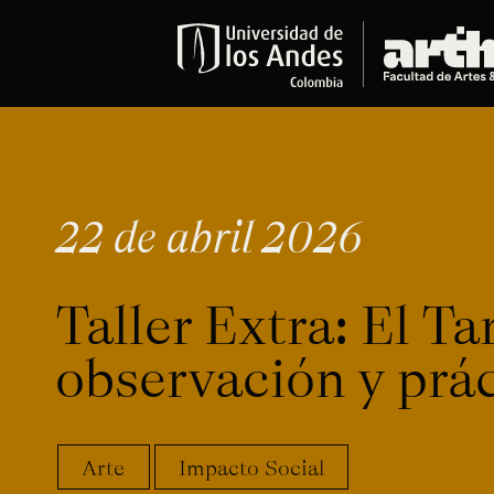
Educación
Pregrados
Arte
Historia del Arte
22 de abril 2026
Literatura
Música
Narrativas Digitales
Taller Extra: El T
Opciones Académicas
observación y prác
Educación Continua
Cursos abiertos al público
Cursos In Situ
Cursos libres y de extensión
Arte
Impacto Social
Programas especializados y