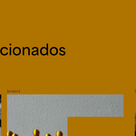
acionados
evento