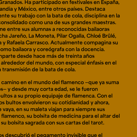
Granados. Ha participado en festivales en España,
landia y México, entre otros países. Destaca
te su trabajo con la bata de cola, disciplina en la
consolidado como una de sus grandes maestras.
iene entre sus alumnas a reconocidas bailaoras
a Jareño, La Moneta, Pilar Ogalla, Chloé Brûlé,
 y Rafaela Carrasco. Actualmente compagina su
como bailaora y coreógrafa con la docencia.
parte desde hace más de treinta años
 alrededor del mundo, con especial énfasis en el
a transmisión de la bata de cola.
o camino en el mundo del flamenco —que ya suma
os— y desde muy corta edad, se le fueron
ltos a su propio equipaje de flamenca. Con el
os bultos envolvieron su cotidianidad y ahora,
 vaya, en su maleta viajan para siempre sus
flamenco, su bolsita de medicina para el altar del
su bolsita sagrada con sus cartas del tarot.
os descubrió el pegamento invisible que el