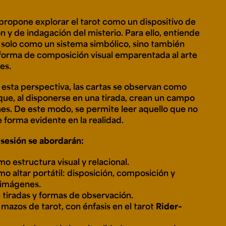
r propone explorar el tarot como un dispositivo de
n y de indagación del misterio. Para ello, entiende
e personería
 solo como un sistema simbólico, sino también
ro del 2025.
orma de composición visual emparentada al arte
úsica
Posgrados
Educación Continua
xt.
Ext. 4925
Ext. 4795
res.
504
e esta perspectiva, las cartas se observan como
ue, al disponerse en una tirada, crean un campo
nes. De este modo, se permite leer aquello que no
 forma evidente en la realidad.
 sesión se abordarán:
mo estructura visual y relacional.
mo altar portátil: disposición, composición y
 imágenes.
 tiradas y formas de observación.
 mazos de tarot, con énfasis en el tarot
Rider–