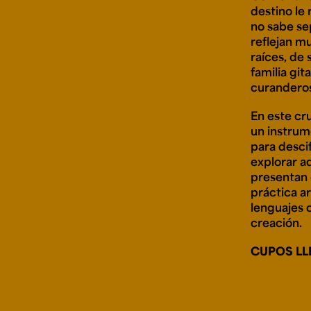
destino le 
no sabe sep
reflejan m
raíces, de
familia git
curanderos
En este cr
un instrum
para descif
explorar a
presentan 
práctica ar
lenguajes 
creación.
CUPOS LL