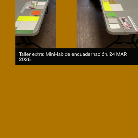
Taller extra: Mini-lab de encuadernación.
24 MAR
2026.