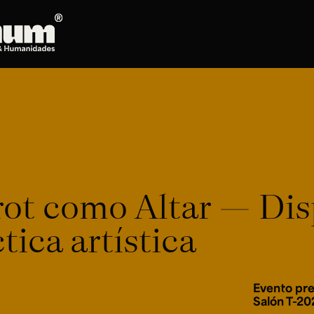
Posgrados
Doctorado en Literatura
Maestría en Artes Plásticas, Electrónicas y
del Tiempo
Maestría en Estudios Clásicos
Maestría en Historia del Arte
arot como Altar — Dis
Maestría en Humanidades Digitales
Maestría en Literatura
tica artística
Maestría en Música
Maestría en Patrimonio Cultural
Maestría en Periodismo
Evento pre
Oferta de cursos
Salón T-20