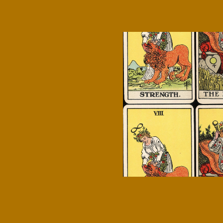
Microcredenciales
Configuración de
Universidad de los Andes | Vigilada Mine
jurídica: Resolución 28 del 23 de febrero de
cookies
Dirección
Teléfono
Calle 19A #1 - 37 Este. Bloque K.
[+57] (601) 339 4949