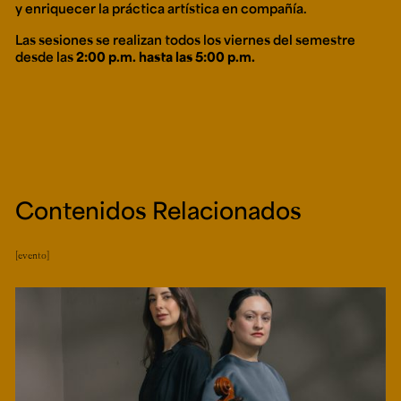
y enriquecer la práctica artística en compañía.
Las sesiones se realizan todos los viernes del semestre
desde las
2:00 p.m. hasta las 5:00 p.m.
Contenidos Relacionados
evento