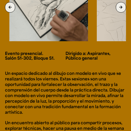
Ext. 2626
arrow_back
arrow_forward
Posgrados
Educación
Ext. 4925
Continua
Ext. 4795
Configuración de cookies
Universidad de los Andes | Vigilada Mineducación.
Reconocimiento como universidad: Decreto 1297 del 30
Evento presencial.
Dirigido a: Aspirantes,
de mayo de 1964. Reconocimiento de personería jurídica:
Salón S1-302, Bloque S1.
Público general
Resolución 28 del 23 de febrero de 1949, Minjusticia.
Acreditación institucional de alta calidad, 10 años:
Resolución 000194 del 16 de enero del 2025.
Un espacio dedicado al dibujo con modelo en vivo que se
realizará todos los viernes. Estas sesiones son una
oportunidad para fortalecer la observación, el trazo y la
comprensión del cuerpo desde la práctica directa. Dibujar
con modelo en vivo permite desarrollar la mirada, afinar la
percepción de la luz, la proporción y el movimiento, y
conectar con una tradición fundamental en la formación
artística.
Un encuentro abierto al público para compartir procesos,
explorar técnicas, hacer una pausa en medio de la semana