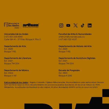
Universidad de los Andes
Facultad de Artes & Humanidades
[+57] 601 339 4949
artehum@uniandes.edu.co
Calle 19A #1 - 37 Este. Bloque K. Piso 2.
[+57] 601 332 4537
Departamento de Arte.
Departamento de Historia del Arte.
Ext. 2626
Ext. 2626
Bloque T-115
Bloque T-115
Departamento de Literatura.
Departamento de Narrativas Digitales.
Ext. 2501
Ext. 2501
Bloque TM-204
Bloque TM-204
Departamento de Música.
Escuela de Posgrados.
Ext. 2504
Ext. 4925
Bloque V-115
Bloque K-206
Universidad de los Andes
| Bogotá, Colombia. Vigilada Mineducación. Reconocimiento como universidad: Decreto
1297 del 30 de mayo de 1964. Reconocimiento de personería jurídica: Resolución 28 del 23 de febrero de 1949,
Minjusticia. Acreditación institucional de alta calidad, 10 años: Resolución 000194 del 16 de enero del 2025.