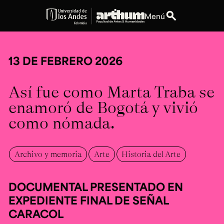
search
Menú
expand_more
Educación
13 DE FEBRERO 2026
expand_more
Personas
Así fue como Marta Traba se
expand_more
Espacios
enamoró de Bogotá y vivió
como nómada.
expand_more
Explora ArteHum
Archivo y memoria
Arte
Historia del Arte
Dirección
Teléfono
Calle 19A #1 - 37
[+57] (601) 339 4949
DOCUMENTAL PRESENTADO EN
Este. Bloque K.
EXPEDIENTE FINAL DE SEÑAL
Literatura y
Arte e
Música
Narrativas Digitales
Historia
Ext.
CARACOL
Ext. 2501
del Arte
2504