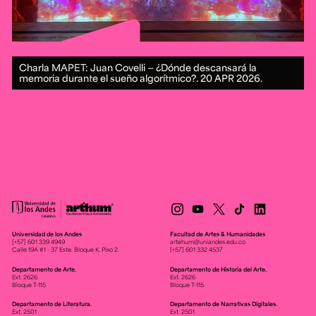
Charla MAPET: Juan Covelli — ¿Dónde descansará la
memoria durante el sueño algorítmico?.
20 APR 2026.
Universidad de los Andes
Facultad de Artes & Humanidades
[+57] 601 339 4949
artehum@uniandes.edu.co
Calle 19A #1 - 37 Este. Bloque K. Piso 2.
[+57] 601 332 4537
Departamento de Arte.
Departamento de Historia del Arte.
Ext. 2626
Ext. 2626
Bloque T-115
Bloque T-115
Departamento de Literatura.
Departamento de Narrativas Digitales.
Ext. 2501
Ext. 2501