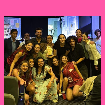
Ext. 2626
Posgrados
Educación
Ext. 4925
Continua
Ext. 4795
Configuración de cookies
Universidad de los Andes | Vigilada Mineducación.
Reconocimiento como universidad: Decreto 1297 del 30
de mayo de 1964. Reconocimiento de personería jurídica:
Resolución 28 del 23 de febrero de 1949, Minjusticia.
Acreditación institucional de alta calidad, 10 años:
Resolución 000194 del 16 de enero del 2025.