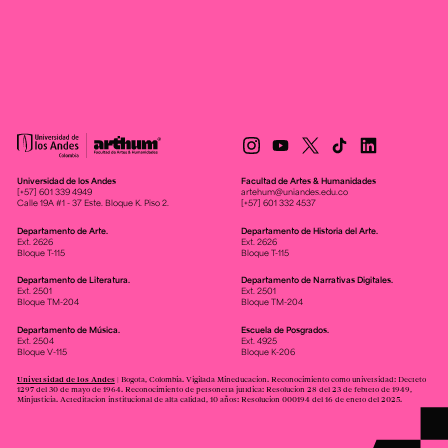
Universidad de los Andes
Facultad de Artes & Humanidades
[+57] 601 339 4949
artehum@uniandes.edu.co
Calle 19A #1 - 37 Este. Bloque K. Piso 2.
[+57] 601 332 4537
Departamento de Arte.
Departamento de Historia del Arte.
Ext. 2626
Ext. 2626
Bloque T-115
Bloque T-115
Departamento de Literatura.
Departamento de Narrativas Digitales.
Ext. 2501
Ext. 2501
Bloque TM-204
Bloque TM-204
Departamento de Música.
Escuela de Posgrados.
Ext. 2504
Ext. 4925
Bloque V-115
Bloque K-206
Universidad de los Andes
| Bogotá, Colombia. Vigilada Mineducación. Reconocimiento como universidad: Decreto
1297 del 30 de mayo de 1964. Reconocimiento de personería jurídica: Resolución 28 del 23 de febrero de 1949,
Minjusticia. Acreditación institucional de alta calidad, 10 años: Resolución 000194 del 16 de enero del 2025.