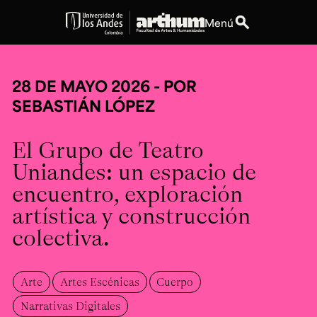
search
Menú
expand_more
Educación
28 DE MAYO 2026
- POR
expand_more
Personas
SEBASTIÁN LÓPEZ
El Grupo de Teatro
expand_more
Espacios
Uniandes: un espacio de
expand_more
Explora ArteHum
encuentro, exploración
artística y construcción
colectiva.
Dirección
Teléfono
Calle 19A #1 - 37
[+57] (601) 339 4949
Este. Bloque K.
Arte
Artes Escénicas
Cuerpo
Literatura y
Arte e
Música
Narrativas Digitales
Historia
Ext.
Narrativas Digitales
Ext. 2501
del Arte
2504