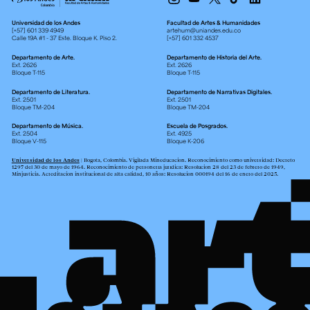
Universidad de los Andes
Facultad de Artes & Humanidades
[+57] 601 339 4949
artehum@uniandes.edu.co
Calle 19A #1 - 37 Este. Bloque K. Piso 2.
[+57] 601 332 4537
Departamento de Arte.
Departamento de Historia del Arte.
Ext. 2626
Ext. 2626
Bloque T-115
Bloque T-115
Departamento de Literatura.
Departamento de Narrativas Digitales.
Ext. 2501
Ext. 2501
Bloque TM-204
Bloque TM-204
Departamento de Música.
Escuela de Posgrados.
Ext. 2504
Ext. 4925
Bloque V-115
Bloque K-206
Universidad de los Andes
| Bogotá, Colombia. Vigilada Mineducación. Reconocimiento como universidad: Decreto
1297 del 30 de mayo de 1964. Reconocimiento de personería jurídica: Resolución 28 del 23 de febrero de 1949,
Minjusticia. Acreditación institucional de alta calidad, 10 años: Resolución 000194 del 16 de enero del 2025.