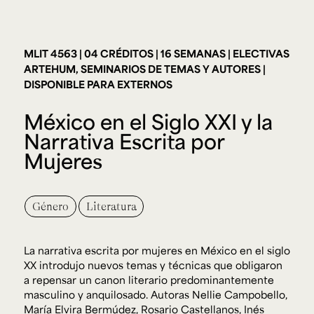
Ext. 2626
Posgrados
Educación
Ext. 4925
Continua
Ext. 4795
MLIT 4563
04 CRÉDITOS
16 SEMANAS
ELECTIVAS
ARTEHUM, SEMINARIOS DE TEMAS Y AUTORES
DISPONIBLE PARA EXTERNOS
Configuración de cookies
Universidad de los Andes | Vigilada Mineducación.
México en el Siglo XXI y la
Reconocimiento como universidad: Decreto 1297 del 30
de mayo de 1964. Reconocimiento de personería jurídica:
Narrativa Escrita por
Resolución 28 del 23 de febrero de 1949, Minjusticia.
Acreditación institucional de alta calidad, 10 años:
Mujeres
Resolución 000194 del 16 de enero del 2025.
Género
Literatura
La narrativa escrita por mujeres en México en el siglo
XX introdujo nuevos temas y técnicas que obligaron
a repensar un canon literario predominantemente
masculino y anquilosado. Autoras Nellie Campobello,
María Elvira Bermúdez, Rosario Castellanos, Inés