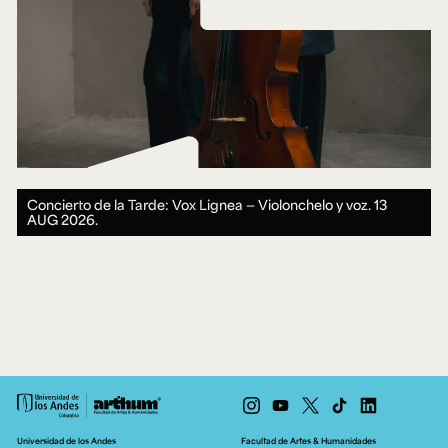
Concierto de la Tarde: Vox Lignea — Violonchelo y voz.
13
AUG 2026.
Universidad de los Andes
Facultad de Artes & Humanidades