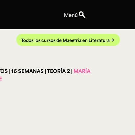
search
Menú
Personas
Profesores
Todos los cursos de Maestría en Literatura
arrow_forward
Equipo
Espacios
Talleres y Edificios
TOS
16 SEMANAS
TEORÍA 2
MARÍA
Reservas de espacios
E
Explora ArteHum
Anuncios
Convocatorias
Eventos
Notas
Videos