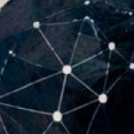
Microcredenciales
Configuración de
Universidad de los Andes | Vigilada Mine
jurídica: Resolución 28 del 23 de febrero de
cookies
Dirección
Teléfono
Calle 19A #1 - 37 Este. Bloque K.
[+57] (601) 339 4949