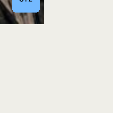
acionados
evento