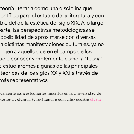
 teoría literaria como una disciplina que
tífico para el estudio de la literatura y con
e del de la estética del siglo XIX. A lo largo
e personería
ro del 2025.
 parte, las perspectivas metodológicas se
úsica
Posgrados
Educación Continua
a posibilidad de aproximarse con diversas
xt.
Ext. 4925
Ext. 4795
504
a distintas manifestaciones culturales, ya no
 origen a aquello que en el campo de los
 suele conocer simplemente como la “teoría”.
e estudiaremos algunas de las principales
teóricas de los siglos XX y XXI a través de
 más representativos.
icamente para estudiantes inscritos en la Universidad de
biertos a externos, te invitamos a consultar nuestra
oferta