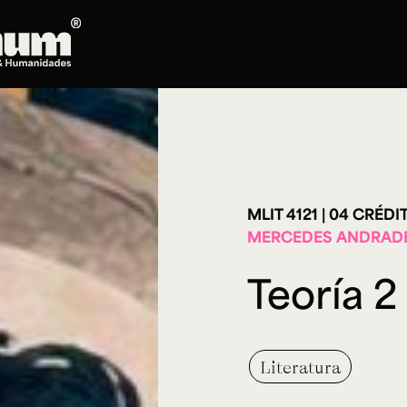
Posgrados
Doctorado en Literatura
Maestría en Artes Plásticas, Electrónicas y
del Tiempo
Maestría en Estudios Clásicos
MLIT 4121
04 CRÉDI
MERCEDES ANDRAD
Maestría en Historia del Arte
Maestría en Humanidades Digitales
Teoría 2
Maestría en Literatura
Maestría en Música
Maestría en Patrimonio Cultural
Maestría en Periodismo
Literatura
Oferta de cursos