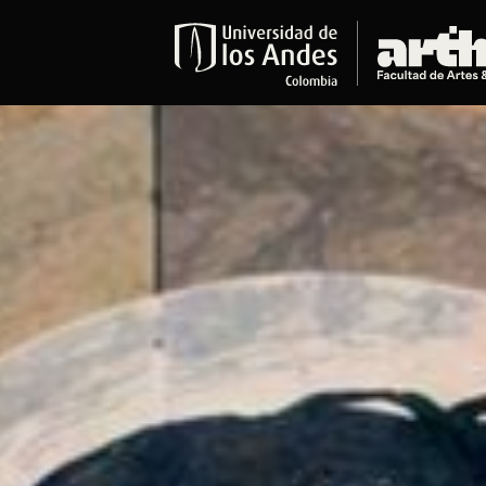
Educación
Pregrados
Arte
Historia del Arte
Literatura
Música
Narrativas Digitales
Opciones Académicas
Educación Continua
Cursos abiertos al público
Cursos In Situ
Cursos libres y de extensión
Programas especializados y