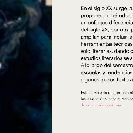
Cursos ArteHum
En el siglo XX surge la
propone un método cien
un enfoque diferenciabl
ducación. Reconocimiento como universidad: Decreto 1297 del 30 de mayo de 1964. Reconocimiento d
 1949, Minjusticia. Acreditación institucional de alta calidad, 10 años: Resolución 000194 del 16 de ene
del siglo XX, por otra
Arte e
Literatura y
M
amplían para incluir l
Historia del Arte
Narrativas Digitales
E
Ext. 2626
Ext. 2501
2
herramientas teóricas 
solo literarias, dando
estudios literarios se
A lo largo del semestr
escuelas y tendencias 
algunos de sus textos
Este curso está disponible ún
los Andes. Si buscas cursos a
de educación continua
.