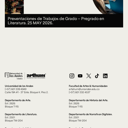
Presentaciones de Trabajos de Grado — Pregrado en
Literatura.
25 MAY 2026.
Universidad de los Andes
Facultad de Artes & Humanidades
[+57] 601 339 4949
artehum@uniandes.edu.co
Calle 19A #1 - 37 Este. Bloque K. Piso 2.
[+57] 601 332 4537
Departamento de Arte.
Departamento de Historia del Arte.
Ext. 2626
Ext. 2626
Bloque T-115
Bloque T-115
Departamento de Literatura.
Departamento de Narrativas Digitales.
Ext. 2501
Ext. 2501
Bloque TM-204
Bloque TM-204