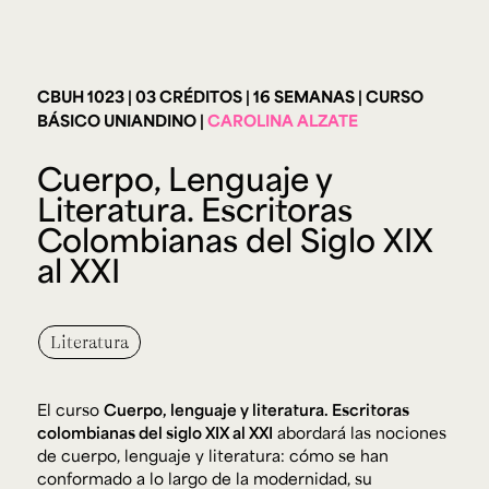
Ext. 2626
Posgrados
Educación
Ext. 4925
Continua
Ext. 4795
CBUH 1023
03 CRÉDITOS
16 SEMANAS
CURSO
BÁSICO UNIANDINO
CAROLINA ALZATE
Configuración de cookies
Cuerpo, Lenguaje y
Universidad de los Andes | Vigilada Mineducación.
Reconocimiento como universidad: Decreto 1297 del 30
Literatura. Escritoras
de mayo de 1964. Reconocimiento de personería jurídica:
Resolución 28 del 23 de febrero de 1949, Minjusticia.
Colombianas del Siglo XIX
Acreditación institucional de alta calidad, 10 años:
Resolución 000194 del 16 de enero del 2025.
al XXI
Literatura
El curso
Cuerpo, lenguaje y literatura. Escritoras
colombianas del siglo XIX al XXI
abordará las nociones
de cuerpo, lenguaje y literatura: cómo se han
conformado a lo largo de la modernidad, su