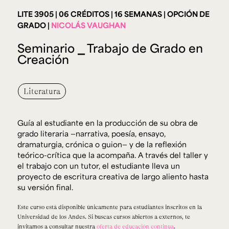
Ext. 2626
LITE 3905
06 CRÉDITOS
16 SEMANAS
OPCIÓN DE
Posgrados
Educación
GRADO
NICOLÁS VAUGHAN
Ext. 4925
Continua
Ext. 4795
Seminario ⎯ Trabajo de Grado en
Creación
Configuración de cookies
Universidad de los Andes | Vigilada Mineducación.
Reconocimiento como universidad: Decreto 1297 del 30
Literatura
de mayo de 1964. Reconocimiento de personería jurídica:
Resolución 28 del 23 de febrero de 1949, Minjusticia.
Acreditación institucional de alta calidad, 10 años:
Resolución 000194 del 16 de enero del 2025.
Guía al estudiante en la producción de su obra de
grado literaria —narrativa, poesía, ensayo,
dramaturgia, crónica o guion— y de la reflexión
teórico-crítica que la acompaña. A través del taller y
el trabajo con un tutor, el estudiante lleva un
proyecto de escritura creativa de largo aliento hasta
su versión final.
Este curso está disponible únicamente para estudiantes inscritos en la
Universidad de los Andes. Si buscas cursos abiertos a externos, te
invitamos a consultar nuestra
oferta de educación continua
.