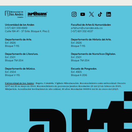
Universidad de los Andes
Facultad de Artes & Humanidades
[+57] 601 339 4949
artehum@uniandes.edu.co
Calle 19A #1 - 37 Este. Bloque K. Piso 2.
[+57] 601 332 4537
Departamento de Arte.
Departamento de Historia del Arte.
Ext. 2626
Ext. 2626
Bloque T-115
Bloque T-115
Departamento de Literatura.
Departamento de Narrativas Digitales.
Ext. 2501
Ext. 2501
Bloque TM-204
Bloque TM-204
Departamento de Música.
Escuela de Posgrados.
Ext. 2504
Ext. 4925
Bloque V-115
Bloque K-206
Universidad de los Andes
| Bogotá, Colombia. Vigilada Mineducación. Reconocimiento como universidad: Decreto
1297 del 30 de mayo de 1964. Reconocimiento de personería jurídica: Resolución 28 del 23 de febrero de 1949,
Minjusticia. Acreditación institucional de alta calidad, 10 años: Resolución 000194 del 16 de enero del 2025.