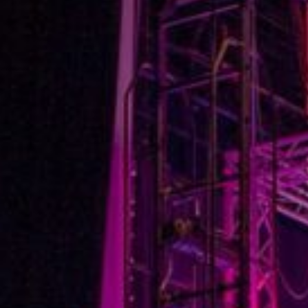
Microcredenciales
Configuración de
Universidad de los Andes | Vigilada Mine
jurídica: Resolución 28 del 23 de febrero de
cookies
Dirección
Teléfono
Calle 19A #1 - 37 Este. Bloque K.
[+57] (601) 339 4949