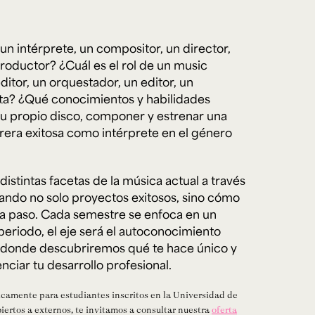
n intérprete, un compositor, un director,
e personería
ro del 2025.
roductor? ¿Cuál es el rol de un music
úsica
Posgrados
Educación Continua
ditor, un orquestador, un editor, un
xt.
Ext. 4925
Ext. 4795
504
ta? ¿Qué conocimientos y habilidades
 tu propio disco, componer y estrenar una
rrera exitosa como intérprete en el género
distintas facetas de la música actual a través
zando no solo proyectos exitosos, sino cómo
a paso. Cada semestre se enfoca en un
periodo, el eje será el autoconocimiento
 donde descubriremos qué te hace único y
ciar tu desarrollo profesional.
icamente para estudiantes inscritos en la Universidad de
biertos a externos, te invitamos a consultar nuestra
oferta