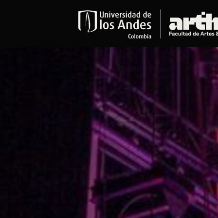
Educación
Pregrados
Arte
Historia del Arte
Literatura
Música
Narrativas Digitales
Opciones Académicas
Educación Continua
Cursos abiertos al público
Cursos In Situ
Cursos libres y de extensión
Programas especializados y