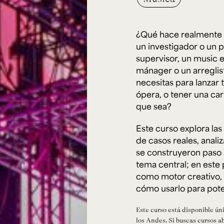
Cursos ArteHum
¿Qué hace realmente u
ducación. Reconocimiento como universidad: Decreto 1297 del 30 de mayo de 1964. Reconocimiento d
 1949, Minjusticia. Acreditación institucional de alta calidad, 10 años: Resolución 000194 del 16 de ene
un investigador o un p
Arte e
Literatura y
M
supervisor, un music e
Historia del Arte
Narrativas Digitales
E
Ext. 2626
Ext. 2501
2
mánager o un arreglis
necesitas para lanzar
ópera, o tener una ca
que sea?
Este curso explora las 
de casos reales, anali
se construyeron paso 
tema central; en este 
como motor creativo,
cómo usarlo para poten
Este curso está disponible ún
los Andes. Si buscas cursos a