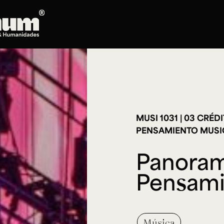
Posgrados
Doctorado en Literatura
Maestría en Artes Plásticas, Electrónicas y
del Tiempo
Maestría en Estudios Clásicos
MUSI 1031
03 CRÉD
PENSAMIENTO MUS
Maestría en Historia del Arte
Maestría en Humanidades Digitales
Panoram
Maestría en Literatura
Maestría en Música
Pensami
Maestría en Patrimonio Cultural
Maestría en Periodismo
Oferta de cursos
Música