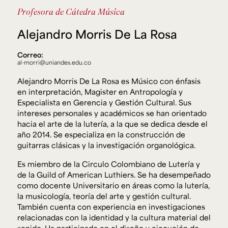
Ext. 2626
Profesora de Cátedra
Música
Posgrados
Educación
Ext. 4925
Continua
Alejandro Morris De La Rosa
Ext. 4795
Correo:
al-morri@uniandes.edu.co
Configuración de cookies
Alejandro Morris De La Rosa es Músico con énfasis
Universidad de los Andes | Vigilada Mineducación.
Reconocimiento como universidad: Decreto 1297 del 30
en interpretación, Magister en Antropología y
de mayo de 1964. Reconocimiento de personería jurídica:
Especialista en Gerencia y Gestión Cultural. Sus
Resolución 28 del 23 de febrero de 1949, Minjusticia.
Acreditación institucional de alta calidad, 10 años:
intereses personales y académicos se han orientado
Resolución 000194 del 16 de enero del 2025.
hacia el arte de la lutería, a la que se dedica desde el
año 2014. Se especializa en la construcción de
guitarras clásicas y la investigación organológica.
Es miembro de la Circulo Colombiano de Lutería y
de la Guild of American Luthiers. Se ha desempeñado
como docente Universitario en áreas como la lutería,
la musicología, teoría del arte y gestión cultural.
También cuenta con experiencia en investigaciones
relacionadas con la identidad y la cultura material del