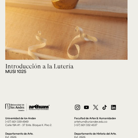
Introducción a la Lutería
MUSI 1025
Universidad de los Andes
Facultad de Artes & Humanidades
[+57] 601 339 4949
artehum@uniandes.edu.co
Calle 19A #1 - 37 Este. Bloque K. Piso 2.
[+57] 601 332 4537
Departamento de Arte.
Departamento de Historia del Arte.
Ext. 2626
Ext. 2626