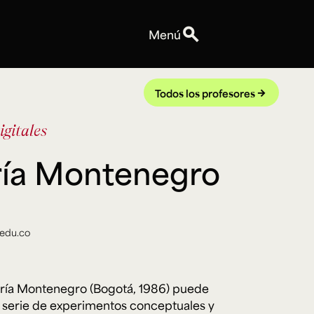
search
Menú
Personas
Profesores
Todos los profesores
arrow_forward
Equipo
igitales
Espacios
Talleres y Edificios
ía Montenegro
Reservas de espacios
Explora ArteHum
Anuncios
Convocatorias
edu.co
Eventos
Notas
Videos
aría Montenegro (Bogotá, 1986) puede
serie de experimentos conceptuales y