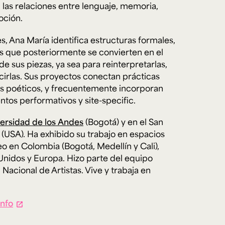
 las relaciones entre lenguaje, memoria,
oción.
s, Ana María identifica estructuras formales,
e personería
ro del 2025.
as que posteriormente se convierten en el
úsica
Posgrados
Educación Continua
xt.
Ext. 4925
Ext. 4795
e sus piezas, ya sea para reinterpretarlas,
504
cirlas. Sus proyectos conectan prácticas
s poéticos, y frecuentemente incorporan
tos performativos y site-specific.
ersidad de los Andes
(Bogotá) y en el San
e (USA). Ha exhibido su trabajo en espacios
 en Colombia (Bogotá, Medellín y Cali),
nidos y Europa. Hizo parte del equipo
 Nacional de Artistas. Vive y trabaja en
info