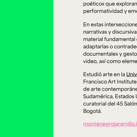
Cursos ArteHum
poéticos que exploran
performatividad y em
En estas interseccione
ducación. Reconocimiento como universidad: Decreto 1297 del 30 de mayo de 1964. Reconocimiento d
 1949, Minjusticia. Acreditación institucional de alta calidad, 10 años: Resolución 000194 del 16 de ene
narrativas y discursiv
Arte e
Literatura y
M
Historia del Arte
Narrativas Digitales
E
material fundamental d
Ext. 2626
Ext. 2501
2
adaptarlas o contrade
documentales y gesto
video, así como elemen
Estudió arte en la
Univ
Francisco Art Institut
de arte contemporáneo
Sudamérica, Estados U
curatorial del 45 Salón
Bogotá.
montenegrojaramillo.