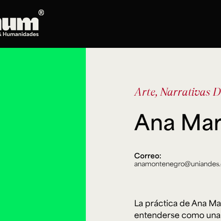
Posgrados
Doctorado en Literatura
Arte, Narrativas D
Maestría en Artes Plásticas, Electrónicas y
del Tiempo
Ana Mar
Maestría en Estudios Clásicos
Maestría en Historia del Arte
Maestría en Humanidades Digitales
Maestría en Literatura
Correo:
anamontenegro@uniandes.
Maestría en Música
Maestría en Patrimonio Cultural
Maestría en Periodismo
La práctica de Ana M
Oferta de cursos
entenderse como una 