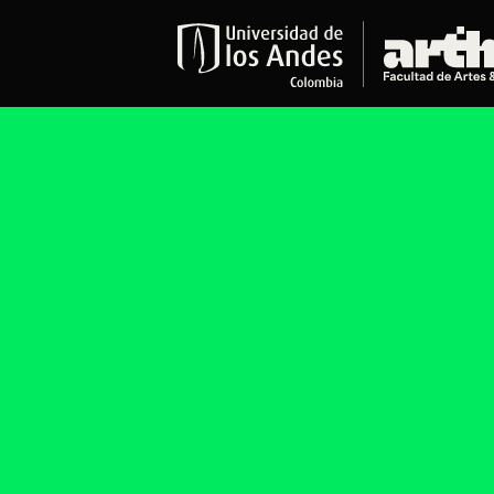
Educación
Pregrados
Arte
Historia del Arte
Literatura
Música
Narrativas Digitales
Opciones Académicas
Educación Continua
Cursos abiertos al público
Cursos In Situ
Cursos libres y de extensión
Programas especializados y