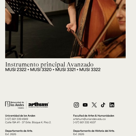
Instrumento principal Avanzado
MUSI 2322 + MUSI 3320 + MUSI 3321 + MUSI 3322
Universidad de los Andes
Facultad de Artes & Humanidades
[+57] 601 339 4949
artehum@uniandes.edu.co
Calle 19A #1 - 37 Este. Bloque K. Piso 2.
[+57] 601 332 4537
Departamento de Arte.
Departamento de Historia del Arte.
Ext. 2626
Ext. 2626