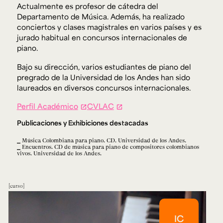
Ext. 2626
Actualmente es profesor de cátedra del
Departamento de Música. Además, ha realizado
Posgrados
Educación
Ext. 4925
Continua
conciertos y clases magistrales en varios países y es
Ext. 4795
jurado habitual en concursos internacionales de
piano.
Bajo su dirección, varios estudiantes de piano del
Configuración de cookies
pregrado de la Universidad de los Andes han sido
Universidad de los Andes | Vigilada Mineducación.
Reconocimiento como universidad: Decreto 1297 del 30
laureados en diversos concursos internacionales.
de mayo de 1964. Reconocimiento de personería jurídica:
Resolución 28 del 23 de febrero de 1949, Minjusticia.
Perfil Académico
CVLAC
Acreditación institucional de alta calidad, 10 años:
Resolución 000194 del 16 de enero del 2025.
Publicaciones y Exhibiciones destacadas
Música Colombiana para piano. CD. Universidad de los Andes.
Encuentros. CD de música para piano de compositores colombianos
vivos. Universidad de los Andes.
curso
IC