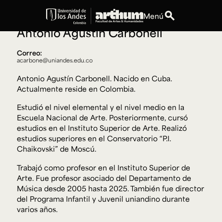
Profesora de Cátedra
Música
search
Menú
Antonio Agustin Carbonell
expand_more
Educación
Correo:
acarbone@uniandes.edu.co
expand_more
Personas
Antonio Agustín Carbonell. Nacido en Cuba.
Actualmente reside en Colombia.
expand_more
Espacios
Estudió el nivel elemental y el nivel medio en la
Escuela Nacional de Arte. Posteriormente, cursó
expand_more
Explora ArteHum
estudios en el Instituto Superior de Arte. Realizó
estudios superiores en el Conservatorio “P.I.
Chaikovski” de Moscú.
Trabajó como profesor en el Instituto Superior de
Dirección
Teléfono
Arte. Fue profesor asociado del Departamento de
Calle 19A #1 - 37
[+57] (601) 339 4949
Este. Bloque K.
Música desde 2005 hasta 2025. También fue director
del Programa Infantil y Juvenil uniandino durante
Literatura y
Arte e
Música
Narrativas Digitales
Historia
Ext.
varios años.
Ext. 2501
del Arte
2504