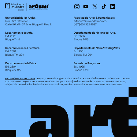
Universidad de los Andes
Facultad de Artes & Humanidades
[+57] 601 339 4949
artehum@uniandes.edu.co
Calle 19A #1 - 37 Este. Bloque K. Piso 2.
[+57] 601 332 4537
Departamento de Arte.
Departamento de Historia del Arte.
Ext. 2626
Ext. 2626
Bloque T-115
Bloque T-115
Departamento de Literatura.
Departamento de Narrativas Digitales.
Ext. 2501
Ext. 2501
Bloque TM-204
Bloque TM-204
Departamento de Música.
Escuela de Posgrados.
Ext. 2504
Ext. 4925
Bloque V-115
Bloque K-206
Universidad de los Andes
| Bogotá, Colombia. Vigilada Mineducación. Reconocimiento como universidad: Decreto
1297 del 30 de mayo de 1964. Reconocimiento de personería jurídica: Resolución 28 del 23 de febrero de 1949,
Minjusticia. Acreditación institucional de alta calidad, 10 años: Resolución 000194 del 16 de enero del 2025.