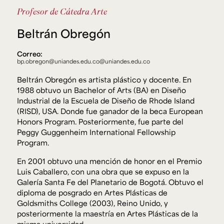
Ext. 2626
Profesor de Cátedra
Arte
Posgrados
Educación
Ext. 4925
Continua
Beltrán Obregón
Ext. 4795
Correo:
bp.obregon@uniandes.edu.co
@uniandes.edu.co
Configuración de cookies
Beltrán Obregón es artista plástico y docente. En
Universidad de los Andes | Vigilada Mineducación.
Reconocimiento como universidad: Decreto 1297 del 30
1988 obtuvo un Bachelor of Arts (BA) en Diseño
de mayo de 1964. Reconocimiento de personería jurídica:
Industrial de la Escuela de Diseño de Rhode Island
Resolución 28 del 23 de febrero de 1949, Minjusticia.
Acreditación institucional de alta calidad, 10 años:
(RISD), USA. Donde fue ganador de la beca European
Resolución 000194 del 16 de enero del 2025.
Honors Program. Posteriormente, fue parte del
Peggy Guggenheim International Fellowship
Program.
En 2001 obtuvo una mención de honor en el Premio
Luis Caballero, con una obra que se expuso en la
Galería Santa Fe del Planetario de Bogotá. Obtuvo el
diploma de posgrado en Artes Plásticas de
Goldsmiths College (2003), Reino Unido, y
posteriormente la maestría en Artes Plásticas de la