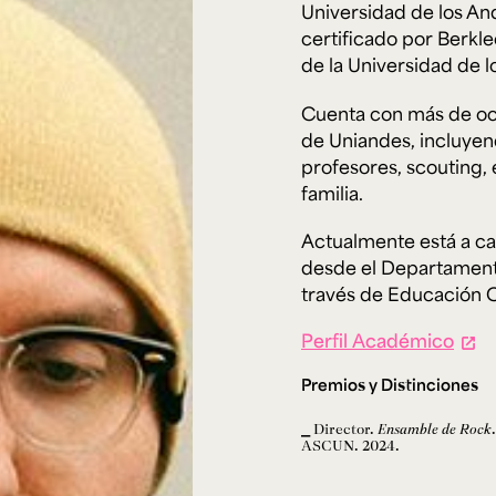
Cursos ArteHum
Universidad de los An
certificado por Berkl
de la Universidad de l
ducación. Reconocimiento como universidad: Decreto 1297 del 30 de mayo de 1964. Reconocimiento d
 1949, Minjusticia. Acreditación institucional de alta calidad, 10 años: Resolución 000194 del 16 de ene
Cuenta con más de oc
Arte e
Literatura y
M
Historia del Arte
Narrativas Digitales
E
de Uniandes, incluye
Ext. 2626
Ext. 2501
2
profesores, scouting, 
familia.
Actualmente está a ca
desde el Departament
través de Educación C
Perfil Académico
Premios y Distinciones
Director.
Ensamble de Rock
ASCUN. 2024.