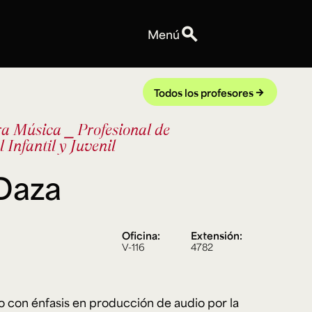
search
Menú
Personas
Profesores
Todos los profesores
arrow_forward
Equipo
ra
Música
⎯ Profesional de
Espacios
Infantil y Juvenil
Talleres y Edificios
Reservas de espacios
Daza
Explora ArteHum
Anuncios
Convocatorias
Oficina:
Extensión:
Eventos
V-116
4782
Notas
Videos
 con énfasis en producción de audio por la