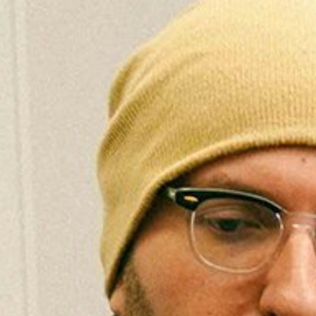
Microcredenciales
Configuración de
Universidad de los Andes | Vigilada Mine
jurídica: Resolución 28 del 23 de febrero de
cookies
Dirección
Teléfono
Calle 19A #1 - 37 Este. Bloque K.
[+57] (601) 339 4949