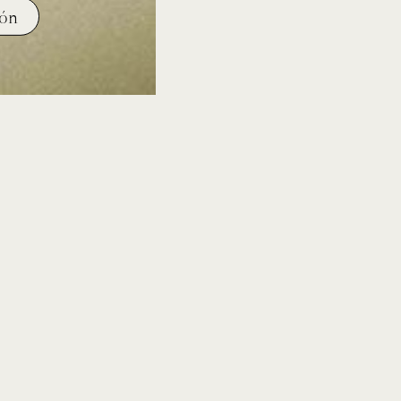
ión
evento
ev