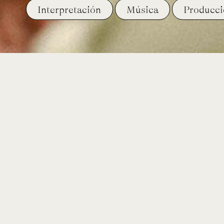
Interpretación
Música
Producc
curso
CLE
EAH
EPM