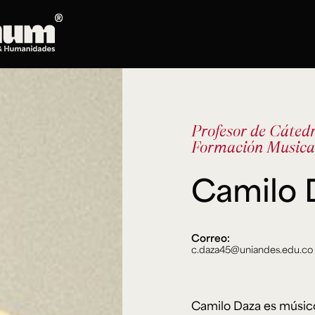
Posgrados
Doctorado en Literatura
Profesor de Cáted
Maestría en Artes Plásticas, Electrónicas y
Formación Musical 
del Tiempo
Maestría en Estudios Clásicos
Camilo 
Maestría en Historia del Arte
Maestría en Humanidades Digitales
Maestría en Literatura
Correo:
Maestría en Música
c.daza45@uniandes.edu.co
Maestría en Patrimonio Cultural
Maestría en Periodismo
Oferta de cursos
Camilo Daza es músico