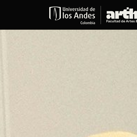
Educación
Pregrados
Arte
Historia del Arte
Literatura
Música
Narrativas Digitales
Opciones Académicas
Educación Continua
Cursos abiertos al público
Cursos In Situ
Cursos libres y de extensión
Programas especializados y