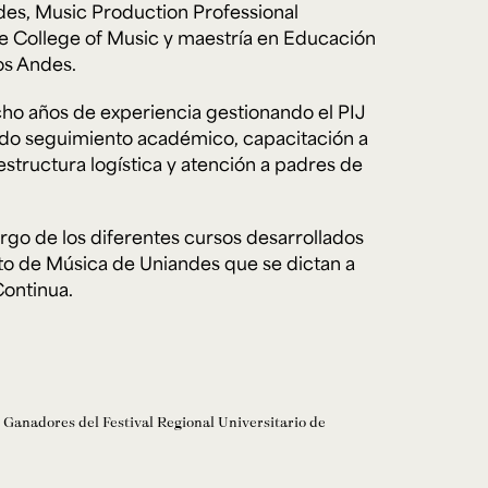
des, Music Production Professional
ee College of Music y maestría en Educación
os Andes.
e personería
ro del 2025.
ho años de experiencia gestionando el PIJ
úsica
Posgrados
Educación Continua
xt.
Ext. 4925
Ext. 4795
ndo seguimiento académico, capacitación a
504
estructura logística y atención a padres de
rgo de los diferentes cursos desarrollados
o de Música de Uniandes que se dictan a
ontinua.
. Ganadores del Festival Regional Universitario de