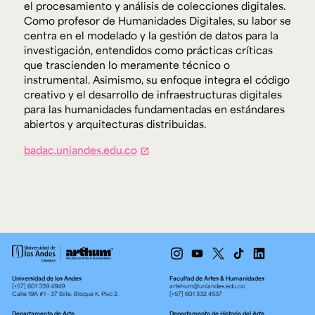
el procesamiento y análisis de colecciones digitales.
Como profesor de Humanidades Digitales, su labor se
centra en el modelado y la gestión de datos para la
investigación, entendidos como prácticas críticas
que trascienden lo meramente técnico o
instrumental. Asimismo, su enfoque integra el código
creativo y el desarrollo de infraestructuras digitales
para las humanidades fundamentadas en estándares
abiertos y arquitecturas distribuidas.
badac.uniandes.edu.co
Universidad de los Andes
Facultad de Artes & Humanidades
[+57] 601 339 4949
artehum@uniandes.edu.co
Calle 19A #1 - 37 Este. Bloque K. Piso 2.
[+57] 601 332 4537
Departamento de Arte.
Departamento de Historia del Arte.