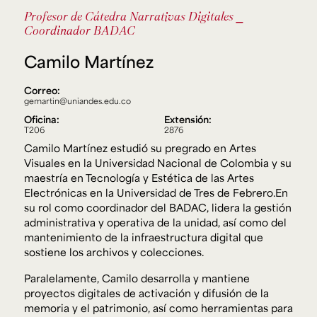
Ext. 2626
Profesor de Cátedra
Narrativas Digitales
⎯
Posgrados
Educación
Coordinador BADAC
Ext. 4925
Continua
Ext. 4795
Camilo Martínez
Correo:
gemartin@uniandes.edu.co
Configuración de cookies
Universidad de los Andes | Vigilada Mineducación.
Oficina:
Extensión:
Reconocimiento como universidad: Decreto 1297 del 30
T206
2876
de mayo de 1964. Reconocimiento de personería jurídica:
Resolución 28 del 23 de febrero de 1949, Minjusticia.
Camilo Martínez estudió su pregrado en Artes
Acreditación institucional de alta calidad, 10 años:
Visuales en la Universidad Nacional de Colombia y su
Resolución 000194 del 16 de enero del 2025.
maestría en Tecnología y Estética de las Artes
Electrónicas en la Universidad de Tres de Febrero.En
su rol como coordinador del BADAC, lidera la gestión
administrativa y operativa de la unidad, así como del
mantenimiento de la infraestructura digital que
sostiene los archivos y colecciones.
Paralelamente, Camilo desarrolla y mantiene
proyectos digitales de activación y difusión de la
memoria y el patrimonio, así como herramientas para