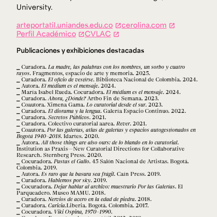
University.
arteportatil.uniandes.edu.co
cerolina.com
Perfil Académico
CVLAC
Publicaciones y exhibiciones destacadas
Curadora.
La madre, las palabras con los nombres, un sorbo y cuatro
rayos
. Fragmentos, espacio de arte y memoria. 2025.
Curadora.
El oficio de vestirse
. Biblioteca Nacional de Colombia. 2024.
Autora.
El médium es el mensaje
. 2024.
María Isabel Rueda. Cocuradora.
El médium es el mensaje
. 2024.
Curadora.
Ahora, ¿Dónde?
Artbo Fin de Semana. 2023.
Coautora. Ximena Gama.
Lo curatorial desde el sur
. 2023.
Curadora.
El diorama y la lengua
. Galería Espacio Continuo. 2022.
Curadora.
Secretos Públicos
. 2021.
Curadora. Colectivo curatorial aarea.
Rever
. 2021.
Coautora.
Por las galerías, atlas de galerías y espacios autogestionados en
Bogotá 1940–2018
. Idartes. 2020.
Autora.
All those things are also ours: de lo blando en lo curatorial
.
Institution as Praxis—New Curatorial Directions for Collaborative
Research. Sternberg Press. 2020.
Cocuradora.
Pastas el Gallo
. 45 Salón Nacional de Artistas. Bogotá.
Colombia. 2019.
Autora.
Es raro que la basura sea frágil
. Caín Press. 2019.
Curadora.
Hablemos por sky
. 2019.
Cocuradora.
Dejar hablar al archivo: muestrario Por las Galerías
. El
Parqueadero. Museo MAMU. 2018.
Curadora.
Nervios de acero en la edad de piedra
. 2018.
Curadora.
Caricia
.Liberia. Bogotá. Colombia. 2017.
Cocuradora.
Viki Ospina, 1970–1990
.