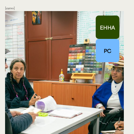
curso
EHHA
PC