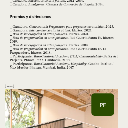
Curadora.
Encuentros de arte portátil
. 2012–2019.
Curadora.
Amalgamas
. Cámara de Comercio de Bogotá. 2014.
Premios y distinciones
Ganadora.
Convocatoria Fragmentos para proyectos curatoriales
. 2023.
Ganadora.
Intercambio curatorial virtual
. Idartes. 2021.
Beca de investigación en artes plásticas
. Idartes. 2021.
Beca de programación en artes plásticas
. Red Galería Santa Fe. Idartes.
2019.
Beca de investigación en artes plásticas
. Idartes. 2018.
Beca de programación en artes plásticas
. Red Galería Santa Fe. El
Parqueadero. Idartes. 2018.
Participante.
TransCuratorial Academy (TCA) Untranslatability
.Sa Sa Art
Projects. Phnom Penh. Cambodia. 2018.
Participante.
TransCuratorial Academy, Hospitality
. Goethe-Institut /
Max Mueller Bhavan. Mumbai. India. 2017.
curso
PF