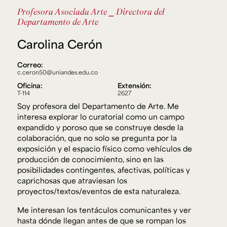
Ext. 2626
Profesora Asociada
Arte
⎯ Directora del
Posgrados
Educación
Departamento de Arte
Ext. 4925
Continua
Ext. 4795
Carolina Cerón
Correo:
c.ceron50@uniandes.edu.co
Configuración de cookies
Universidad de los Andes | Vigilada Mineducación.
Oficina:
Extensión:
Reconocimiento como universidad: Decreto 1297 del 30
T-114
2627
de mayo de 1964. Reconocimiento de personería jurídica:
Resolución 28 del 23 de febrero de 1949, Minjusticia.
Soy profesora del Departamento de Arte. Me
Acreditación institucional de alta calidad, 10 años:
interesa explorar lo curatorial como un campo
Resolución 000194 del 16 de enero del 2025.
expandido y poroso que se construye desde la
colaboración, que no solo se pregunta por la
exposición y el espacio físico como vehículos de
producción de conocimiento, sino en las
posibilidades contingentes, afectivas, políticas y
caprichosas que atraviesan los
proyectos/textos/eventos de esta naturaleza.
Me interesan los tentáculos comunicantes y ver
hasta dónde llegan antes de que se rompan los