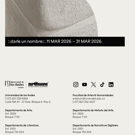
::darle un nombre::.
11 MAR 2026 ― 31 MAR 2026.
Universidad de los Andes
Facultad de Artes & Humanidades
[+57] 601 339 4949
artehum@uniandes.edu.co
Calle 19A #1 - 37 Este. Bloque K. Piso 2.
[+57] 601 332 4537
Departamento de Arte.
Departamento de Historia del Arte.
Ext. 2626
Ext. 2626
Bloque T-115
Bloque T-115
Departamento de Literatura.
Departamento de Narrativas Digitales.
Ext. 2501
Ext. 2501
Bloque TM-204
Bloque TM-204