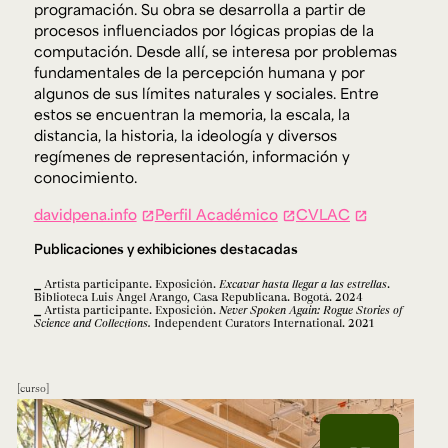
programación. Su obra se desarrolla a partir de
procesos influenciados por lógicas propias de la
computación. Desde allí, se interesa por problemas
fundamentales de la percepción humana y por
algunos de sus límites naturales y sociales. Entre
estos se encuentran la memoria, la escala, la
distancia, la historia, la ideología y diversos
regímenes de representación, información y
conocimiento.
davidpena.info
Perfil Académico
CVLAC
Publicaciones y exhibiciones destacadas
Artista participante. Exposición.
Excavar hasta llegar a las estrellas
.
Biblioteca Luis Ángel Arango, Casa Republicana. Bogotá. 2024
Artista participante. Exposición.
Never Spoken Again: Rogue Stories of
Science and Collections.
Independent Curators International. 2021
curso