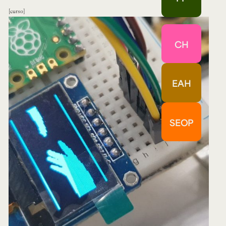
curso
CH
EAH
SEOP