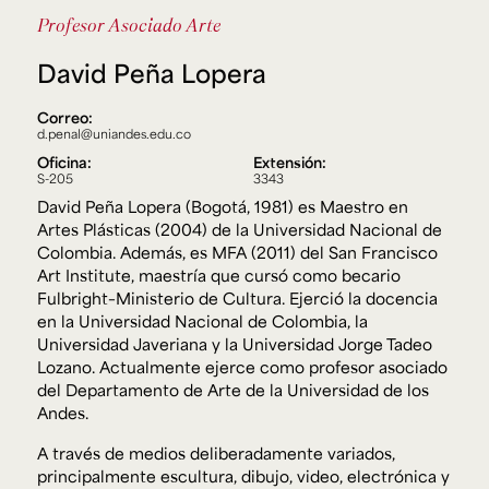
Ext. 2626
Profesor Asociado
Arte
Posgrados
Educación
Ext. 4925
Continua
David Peña Lopera
Ext. 4795
Correo:
d.penal@uniandes.edu.co
Configuración de cookies
Oficina:
Extensión:
Universidad de los Andes | Vigilada Mineducación.
S-205
3343
Reconocimiento como universidad: Decreto 1297 del 30
David Peña Lopera (Bogotá, 1981) es Maestro en
de mayo de 1964. Reconocimiento de personería jurídica:
Resolución 28 del 23 de febrero de 1949, Minjusticia.
Artes Plásticas (2004) de la Universidad Nacional de
Acreditación institucional de alta calidad, 10 años:
Colombia. Además, es MFA (2011) del San Francisco
Resolución 000194 del 16 de enero del 2025.
Art Institute, maestría que cursó como becario
Fulbright–Ministerio de Cultura. Ejerció la docencia
en la Universidad Nacional de Colombia, la
Universidad Javeriana y la Universidad Jorge Tadeo
Lozano. Actualmente ejerce como profesor asociado
del Departamento de Arte de la Universidad de los
Andes.
A través de medios deliberadamente variados,
principalmente escultura, dibujo, video, electrónica y