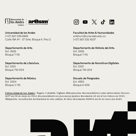
Universidad de los Andes
Facultad de Artes & Humanidades
[+57] 601 339 4949
artehum@uniandes.edu.co
Calle 19A #1 - 37 Este. Bloque K. Piso 2.
[+57] 601 332 4537
Departamento de Arte.
Departamento de Historia del Arte.
Ext. 2626
Ext. 2626
Bloque T-115
Bloque T-115
Departamento de Literatura.
Departamento de Narrativas Digitales.
Ext. 2501
Ext. 2501
Bloque TM-204
Bloque TM-204
Departamento de Música.
Escuela de Posgrados.
Ext. 2504
Ext. 4925
Bloque V-115
Bloque K-206
Universidad de los Andes
| Bogotá, Colombia. Vigilada Mineducación. Reconocimiento como universidad: Decreto
1297 del 30 de mayo de 1964. Reconocimiento de personería jurídica: Resolución 28 del 23 de febrero de 1949,
Minjusticia. Acreditación institucional de alta calidad, 10 años: Resolución 000194 del 16 de enero del 2025.