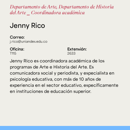
Ext. 2626
Departamento de Arte, Departamento de Historia
Posgrados
Educación
del Arte
⎯ Coordinadora académica
Ext. 4925
Continua
Ext. 4795
Jenny Rico
Correo:
j.rico@uniandes.edu.co
Configuración de cookies
Universidad de los Andes | Vigilada Mineducación.
Oficina:
Extensión:
Reconocimiento como universidad: Decreto 1297 del 30
T115
2633
de mayo de 1964. Reconocimiento de personería jurídica:
Resolución 28 del 23 de febrero de 1949, Minjusticia.
Jenny Rico es coordinadora académica de los
Acreditación institucional de alta calidad, 10 años:
programas de Arte e Historia del Arte. Es
Resolución 000194 del 16 de enero del 2025.
comunicadora social y periodista, y especialista en
psicología educativa, con más de 10 años de
experiencia en el sector educativo, específicamente
en instituciones de educación superior.