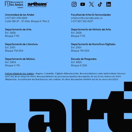
Universidad de los Andes
Facultad de Artes & Humanidades
[+57] 601 339 4949
artehum@uniandes.edu.co
Calle 19A #1 - 37 Este. Bloque K. Piso 2.
[+57] 601 332 4537
Departamento de Arte.
Departamento de Historia del Arte.
Ext. 2626
Ext. 2626
Bloque T-115
Bloque T-115
Departamento de Literatura.
Departamento de Narrativas Digitales.
Ext. 2501
Ext. 2501
Bloque TM-204
Bloque TM-204
Departamento de Música.
Escuela de Posgrados.
Ext. 2504
Ext. 4925
Bloque V-115
Bloque K-206
Universidad de los Andes
| Bogotá, Colombia. Vigilada Mineducación. Reconocimiento como universidad: Decreto
1297 del 30 de mayo de 1964. Reconocimiento de personería jurídica: Resolución 28 del 23 de febrero de 1949,
Minjusticia. Acreditación institucional de alta calidad, 10 años: Resolución 000194 del 16 de enero del 2025.