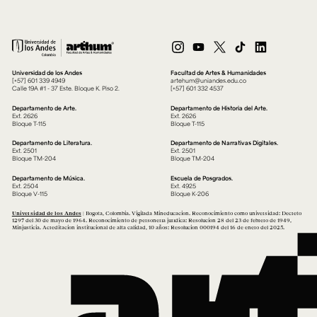
Universidad de los Andes
Facultad de Artes & Humanidades
[+57] 601 339 4949
artehum@uniandes.edu.co
Calle 19A #1 - 37 Este. Bloque K. Piso 2.
[+57] 601 332 4537
Departamento de Arte.
Departamento de Historia del Arte.
Ext. 2626
Ext. 2626
Bloque T-115
Bloque T-115
Departamento de Literatura.
Departamento de Narrativas Digitales.
Ext. 2501
Ext. 2501
Bloque TM-204
Bloque TM-204
Departamento de Música.
Escuela de Posgrados.
Ext. 2504
Ext. 4925
Bloque V-115
Bloque K-206
Universidad de los Andes
| Bogotá, Colombia. Vigilada Mineducación. Reconocimiento como universidad: Decreto
1297 del 30 de mayo de 1964. Reconocimiento de personería jurídica: Resolución 28 del 23 de febrero de 1949,
Minjusticia. Acreditación institucional de alta calidad, 10 años: Resolución 000194 del 16 de enero del 2025.