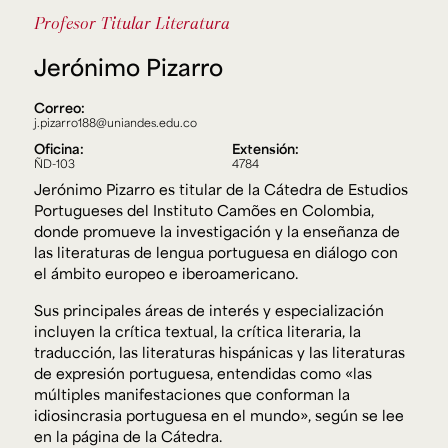
Ext. 2626
Profesor Titular
Literatura
Posgrados
Educación
Ext. 4925
Continua
Jerónimo Pizarro
Ext. 4795
Correo:
j.pizarro188@uniandes.edu.co
Configuración de cookies
Oficina:
Extensión:
Universidad de los Andes | Vigilada Mineducación.
ÑD-103
4784
Reconocimiento como universidad: Decreto 1297 del 30
Jerónimo Pizarro es titular de la Cátedra de Estudios
de mayo de 1964. Reconocimiento de personería jurídica:
Resolución 28 del 23 de febrero de 1949, Minjusticia.
Portugueses del Instituto Camões en Colombia,
Acreditación institucional de alta calidad, 10 años:
donde promueve la investigación y la enseñanza de
Resolución 000194 del 16 de enero del 2025.
las literaturas de lengua portuguesa en diálogo con
el ámbito europeo e iberoamericano.
Sus principales áreas de interés y especialización
incluyen la crítica textual, la crítica literaria, la
traducción, las literaturas hispánicas y las literaturas
de expresión portuguesa, entendidas como «las
múltiples manifestaciones que conforman la
idiosincrasia portuguesa en el mundo», según se lee
en la página de la Cátedra.