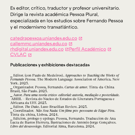
Es editor, crítico, traductor y profesor universitario.
Dirige la revista académica
Pessoa Plural
,
especializada en los estudios sobre Fernando Pessoa
y el modernismo transatlántico.
catedrapessoa.uniandes.edu.co
callemmc.uniandes.edu.co
rhdigital.uniandes.edu.co
Perfil Académico
CVLAC
Publicaciones y exhibiciones destacadas
Editor. (con Paulo de Medeiros).
Approaches to Teaching the Works of
Fernando Pessoa
. The Modern Language Association of America. New
York. 2025.
Organizador. Pessoa, Fernando.
Cartas de amor
. Tinta-da-China
Brasil, São Paulo. 2025.
Autor.
Para uma teoria crítico-editorial: autoria, mediação e posteridade.
ABRIL – Revista do Núcleo de Estudos de Literatura Portuguesa e
Africana da UFF. 2025.
Editor.
The Duke
. Luso-Brazilian Review. 2025.
Coordinador.
Não Sou Nada: Um filme pós-pessoano de Edgar Pêra
.
Tinta-da-china, Lisboa. 2024.
Edición, prólogo y epílogo. Pessoa, Fernando. Traducción de Ana
Lucía de Bastos Herrera. Ilustraciones de António Jorge Gonçalves.
Libro del desasosiego
. Editorial Alma, Barcelona. 2024.