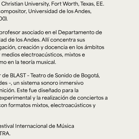
Christian University, Fort Worth, Texas, EE.
compositor, Universidad de los Andes,
0).
e personería
ro del 2025.
rofesor asociado en el Departamento de
úsica
Posgrados
Educación Continua
xt.
Ext. 4925
Ext. 4795
ad de los Andes. Allí concentra sus
504
gación, creación y docencia en los ámbitos
 medios electroacústicos, mixtos e
mo en la teoría musical.
r de BLAST – Teatro de Sonido de Bogotá,
des –, un sistema sonoro inmersivo
inición. Este fue diseñado para la
xperimental y la realización de conciertos a
con formatos mixtos, electroacústicos y
estival Internacional de Música
TRA.