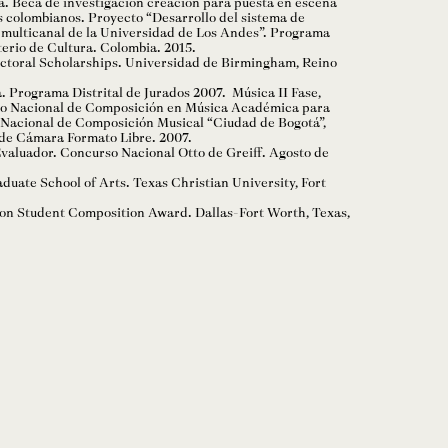
. Beca de investigación creación para puesta en escena
 colombianos. Proyecto “Desarrollo del sistema de
 multicanal de la Universidad de Los Andes”. Programa
terio de Cultura. Colombia. 2015.
octoral Scholarships. Universidad de Birmingham, Reino
. Programa Distrital de Jurados 2007. Música II Fase,
so Nacional de Composición en Música Académica para
 Nacional de Composición Musical “Ciudad de Bogotá”,
de Cámara Formato Libre. 2007.
valuador. Concurso Nacional Otto de Greiff. Agosto de
duate School of Arts. Texas Christian University, Fort
on Student Composition Award. Dallas-Fort Worth, Texas,