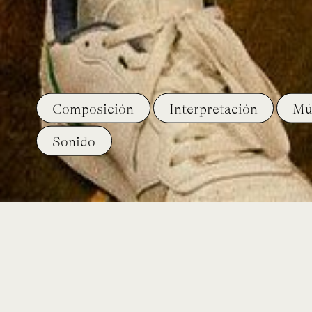
Composición
Interpretación
Mú
Sonido
curso
CIA