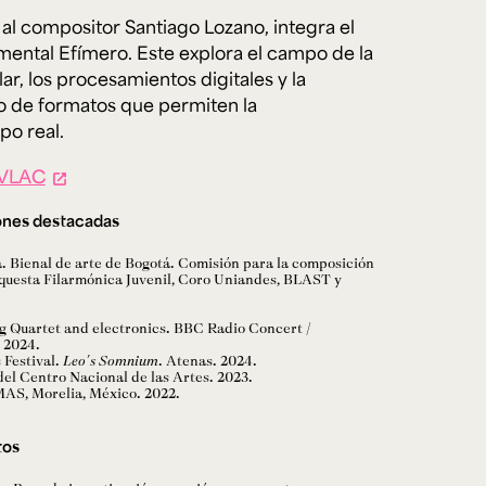
al compositor Santiago Lozano, integra el
ental Efímero. Este explora el campo de la
ar, los procesamientos digitales y la
ro de formatos que permiten la
po real.
VLAC
ones destacadas
. Bienal de arte de Bogotá. Comisión para la composición
rquesta Filarmónica Juvenil, Coro Uniandes, BLAST y
ing Quartet and electronics. BBC Radio Concert /
 2024.
 Festival.
Leo´s Somnium
. Atenas. 2024.
del Centro Nacional de las Artes. 2023.
AS, Morelia, México. 2022.
tos