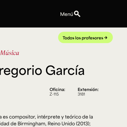
search
Menú
Personas
Profesores
Todos los profesores
arrow_forward
Equipo
Música
Espacios
Talleres y Edificios
regorio García
Reservas de espacios
Explora ArteHum
Anuncios
Oficina:
Extensión:
Convocatorias
Z-115
3181
Eventos
Notas
Videos
es compositor, intérprete y teórico de la
idad de Birmingham, Reino Unido (2013);