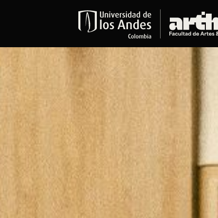
Educación
Pregrados
Arte
Historia del Arte
Literatura
Música
Narrativas Digitales
Opciones Académicas
Educación Continua
Cursos abiertos al público
Cursos In Situ
Cursos libres y de extensión
Programas especializados y