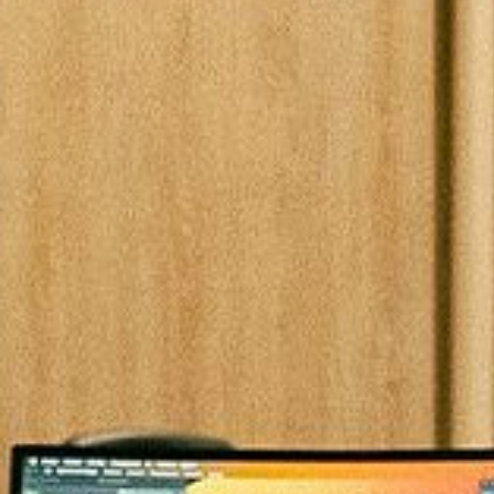
Microcredenciales
Configuración de
Universidad de los Andes | Vigilada Mine
jurídica: Resolución 28 del 23 de febrero de
cookies
Dirección
Teléfono
Calle 19A #1 - 37 Este. Bloque K.
[+57] (601) 339 4949