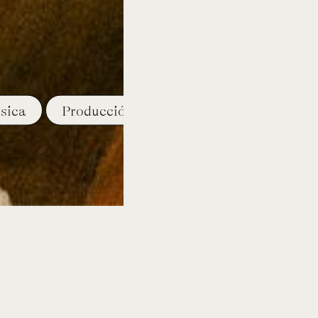
sica
Producción
curso
ev
HCE