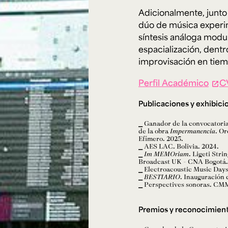
Adicionalmente, junto 
dúo de música experim
síntesis análoga modul
espacialización, dent
improvisación en tiem
Perfil Académico
C
Publicaciones y exhibici
Ganador de la convocatoria
de la obra
Impermanencia
. O
Efímero. 2025.
AES LAC. Bolivia. 2024.
Im MEMOriam
. Ligeti Str
Broadcast UK - CNA Bogotá.
Electroacoustic Music Days
BESTIARIO
. Inauguración 
Perspectives sonoras. CMM
Premios y reconocimien