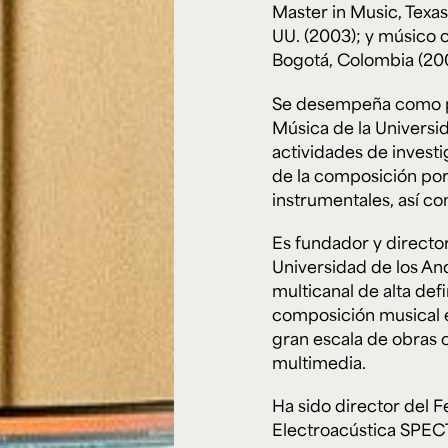
Cursos ArteHum
Master in Music, Texas 
UU. (2003); y músico 
Bogotá, Colombia (200
ducación. Reconocimiento como universidad: Decreto 1297 del 30 de mayo de 1964. Reconocimiento d
 1949, Minjusticia. Acreditación institucional de alta calidad, 10 años: Resolución 000194 del 16 de ene
Se desempeña como p
Arte e
Literatura y
M
Historia del Arte
Narrativas Digitales
E
Música de la Universid
Ext. 2626
Ext. 2501
2
actividades de investi
de la composición por
instrumentales, así co
Es fundador y directo
Universidad de los An
multicanal de alta def
composición musical e
gran escala de obras 
multimedia.
Ha sido director del F
Electroacústica SPEC