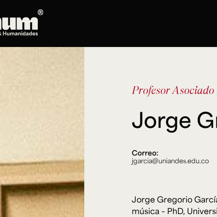
Posgrados
Doctorado en Literatura
Profesor Asociado
Maestría en Artes Plásticas, Electrónicas y
del Tiempo
Jorge G
Maestría en Estudios Clásicos
Maestría en Historia del Arte
Maestría en Humanidades Digitales
Maestría en Literatura
Correo:
jgarcia@uniandes.edu.co
Maestría en Música
Maestría en Patrimonio Cultural
Maestría en Periodismo
Jorge Gregorio García 
Oferta de cursos
música – PhD, Univers