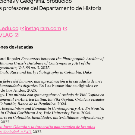
ciones y Geografía, producido
s profesores del Departamento de Historia
.edu.co
instagram.com
VLAC
ones destacadas
 and Repair:
Encounters between the Photographic Archive of
Banana Craze’s Database of Contemporary Art of the
eschichte, Vol. 88 no. 3.
2025.
ginals. Race and Early Photography in Colombia. Duke
a fiebre del banano: una aproximación a la curaduría de arte
humanidades digitales.
En Las humanidades digitales en
 de Los Andes. 2025.
go. U
na mirada con gran angular: el trabajo de Viki Ospina en
ocumental en América Latina. En Viki Ospina. Crónicas visuales
 Colombia, Banco de la República.
2024.
.
Ecofeminism and Bananas in Contemporary Art. En Nourish
in Global Caribbean Art, Yale University Press.
2024.
 arte en Colombia. Identidades, materialidades, migraciones y
2022.
: Jorge Obando y la fotografía panorámica de los años
y Sociedad, n.º 43.
2022.