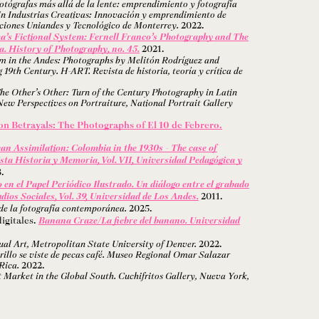
otógrafas más allá de la lente: emprendimiento y fotografía
 Industrias Creativas: Innovación y emprendimiento de
ciones Uniandes y Tecnológico de Monterrey.
2022.
’s Fictional System: Fernell Franco’s Photography and The
. History of Photography, no. 45.
2021.
sm in the Andes: Photographs by Melitón Rodríguez and
 19th Century. H-ART. Revista de historia, teoría y crítica de
he Other’s Other: Turn of the Century Photography in Latin
ew Perspectives on Portraiture, National Portrait Gallery
on Betrayals: The Photographs of El 10 de Febrero.
an Assimilation: Colombia in the 1930s - The case of
sta Historia y Memoria, Vol. VII, Universidad Pedagógica y
.
 en el Papel Periódico Ilustrado. Un diálogo entre el grabado
udios Sociales, Vol. 39, Universidad de Los Andes.
2011.
de la fotografía contemporánea.
2025.
igitales.
Banana Craze/La fiebre del banano. Universidad
ual Art, Metropolitan State University of Denver.
2022.
llo se viste de pecas café. Museo Regional Omar Salazar
Rica.
2022.
it Market in the Global South. Cuchifritos Gallery, Nueva York,