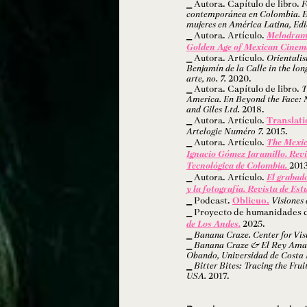
Autora. Capítulo de libro.
F
contemporánea en Colombia. En
mujeres en América Latina, Edi
Autora. Artículo.
Melodrama
Golden Age of Mexican Cinema
Autora. Artículo.
Orientali
Benjamín de la Calle in the long
arte, no. 7.
2020.
Autora. Capítulo de libro.
T
America. En Beyond the Face: N
and Giles Ltd.
2018.
Autora. Artículo.
Translati
Artelogie Numéro 7.
2015.
Autora. Artículo.
The Mexic
Ignacio Gómez Jaramillo. Revi
Tecnológica de Colombia.
2013
Autora. Artículo.
El grabado
y la fotografía. Revista de Est
Podcast.
Oblicuo.
Visiones 
Proyecto de humanidades d
de Los Andes.
2025.
Banana Craze. Center for Vis
Banana Craze & El Rey Amari
Obando, Universidad de Costa 
Bitter Bites: Tracing the Fru
USA.
2017.