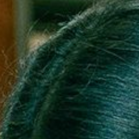
Microcredenciales
Configuración de
Universidad de los Andes | Vigilada Mine
jurídica: Resolución 28 del 23 de febrero de
cookies
Dirección
Teléfono
Calle 19A #1 - 37 Este. Bloque K.
[+57] (601) 339 4949