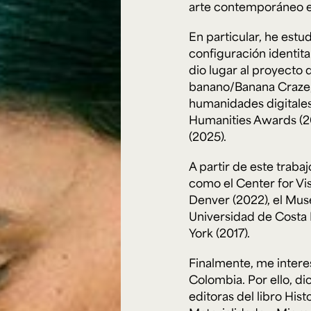
arte contemporáneo en
En particular, he estu
configuración identitar
dio lugar al proyecto 
banano/Banana Craze, 
humanidades digitales 
Humanities Awards (2
(2025).
A partir de este traba
como el Center for Vis
Denver (2022), el Mu
Universidad de Costa R
York (2017).
Finalmente, me interesa
Colombia. Por ello, di
editoras del libro His