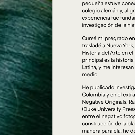
Cursos ArteHum
pequeña estuve conect
colegio alemán y, al g
experiencia fue funda
ducación. Reconocimiento como universidad: Decreto 1297 del 30 de mayo de 1964. Reconocimiento d
investigación de la hist
 1949, Minjusticia. Acreditación institucional de alta calidad, 10 años: Resolución 000194 del 16 de ene
Arte e
Literatura y
M
Historia del Arte
Narrativas Digitales
E
Cursé mi pregrado en 
Ext. 2626
Ext. 2501
2
trasladé a Nueva York,
Historia del Arte en el
principal es la histor
Latina, y me interesan
medio.
He publicado investig
Colombia y en el extra
Negative Originals. R
(Duke University Press
entre el negativo fotog
construcción de la bla
manera paralela, he de