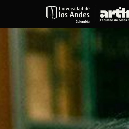
Educación
Pregrados
Arte
Historia del Arte
Literatura
Música
Narrativas Digitales
Opciones Académicas
Educación Continua
Cursos abiertos al público
Cursos In Situ
Cursos libres y de extensión
Programas especializados y