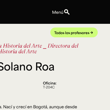
search
Menú
Personas
Profesores
Todos los profesores
arrow_forward
Equipo
da
Historia del Arte
⎯ Directora del
Espacios
istoria del Arte
Talleres y Edificios
Reservas de espacios
 Solano Roa
Explora ArteHum
Anuncios
Convocatorias
Oficina:
Eventos
T-204C
Notas
Videos
a. Nací y crecí en Bogotá, aunque desde