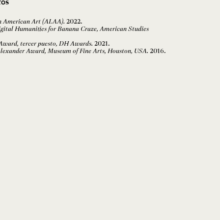
tos
in American Art (ALAA).
2022.
Digital Humanities for Banana Craze, American Studies
Award, tercer puesto, DH Awards.
2021.
Alexander Award, Museum of Fine Arts, Houston, USA.
2016.