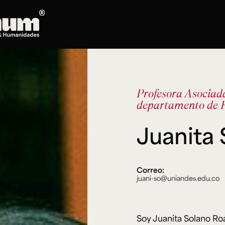
Posgrados
Doctorado en Literatura
Profesora Asocia
Maestría en Artes Plásticas, Electrónicas y
departamento de H
del Tiempo
Maestría en Estudios Clásicos
Juanita
Maestría en Historia del Arte
Maestría en Humanidades Digitales
Maestría en Literatura
Correo:
Maestría en Música
juani-so@uniandes.edu.co
Maestría en Patrimonio Cultural
Maestría en Periodismo
Oferta de cursos
Soy Juanita Solano Ro