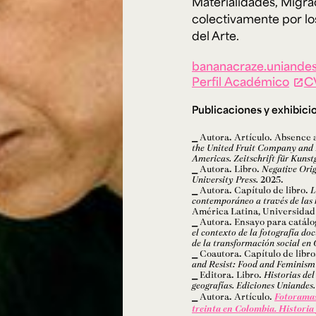
Materialidades, Migra
colectivamente por lo
del Arte.
bananacraze.uniandes
Perfil Académico
C
Publicaciones y exhibici
Autora. Artículo. Absence
the United Fruit Company and 
Americas. Zeitschrift für Kunstg
Autora. Libro.
Negative Ori
University Press.
2025.
Autora. Capítulo de libro.
L
contemporáneo a través de las 
América Latina, Universidad
Autora. Ensayo para catálo
el contexto de la fotografía d
de la transformación social en
Coautora. Capítulo de libro
and Resist: Food and Feminism 
Editora. Libro.
Historias del
geografías.
Ediciones Uniandes.
Autora. Artículo.
Fotoramas
treinta en Colombia. Historia 