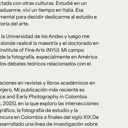
ada con otras culturas. Estudié en un
raduarme, viví un tiempo en Italia. Esa
mental para decidir dedicarme al estudio e
e personería
oria del arte.
ro del 2025.
úsica
Posgrados
Educación Continua
xt.
Ext. 4925
Ext. 4795
la Universidad de los Andes y luego me
504
 donde realicé la maestría y el doctorado en
 Institute of Fine Arts (NYU). Mi campo
ia de la fotografía, especialmente en América
 los debates teóricos relacionados con el
aciones en revistas y libros académicos en
njero. Mi publicación más reciente es
ace and Early Photography in Colombia
, 2025), en la que exploro las intersecciones
ráfico, la fotografía de estudio y la
ncura en Colombia a finales del siglo XIX.De
sarrollado una línea de investigación sobre