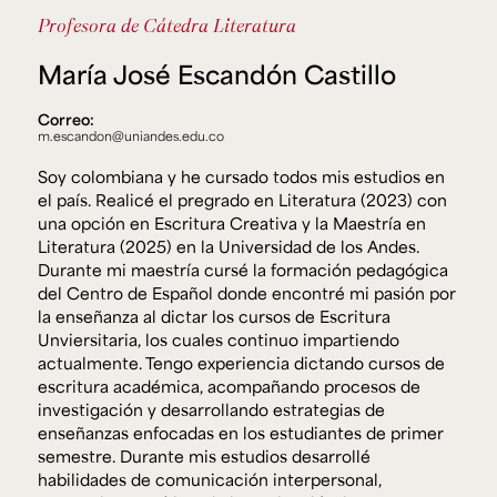
Ext. 2626
Profesora de Cátedra
Literatura
Posgrados
Educación
Ext. 4925
Continua
María José Escandón Castillo
Ext. 4795
Correo:
m.escandon@uniandes.edu.co
Configuración de cookies
Soy colombiana y he cursado todos mis estudios en
Universidad de los Andes | Vigilada Mineducación.
Reconocimiento como universidad: Decreto 1297 del 30
el país. Realicé el pregrado en Literatura (2023) con
de mayo de 1964. Reconocimiento de personería jurídica:
una opción en Escritura Creativa y la Maestría en
Resolución 28 del 23 de febrero de 1949, Minjusticia.
Acreditación institucional de alta calidad, 10 años:
Literatura (2025) en la Universidad de los Andes.
Resolución 000194 del 16 de enero del 2025.
Durante mi maestría cursé la formación pedagógica
del Centro de Español donde encontré mi pasión por
la enseñanza al dictar los cursos de Escritura
Unviersitaria, los cuales continuo impartiendo
actualmente. Tengo experiencia dictando cursos de
escritura académica, acompañando procesos de
investigación y desarrollando estrategias de
enseñanzas enfocadas en los estudiantes de primer
semestre. Durante mis estudios desarrollé
habilidades de comunicación interpersonal,