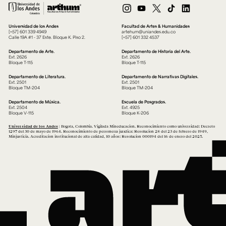
Universidad de los Andes
Facultad de Artes & Humanidades
[+57] 601 339 4949
artehum@uniandes.edu.co
Calle 19A #1 - 37 Este. Bloque K. Piso 2.
[+57] 601 332 4537
Departamento de Arte.
Departamento de Historia del Arte.
Ext. 2626
Ext. 2626
Bloque T-115
Bloque T-115
Departamento de Literatura.
Departamento de Narrativas Digitales.
Ext. 2501
Ext. 2501
Bloque TM-204
Bloque TM-204
Departamento de Música.
Escuela de Posgrados.
Ext. 2504
Ext. 4925
Bloque V-115
Bloque K-206
Universidad de los Andes
| Bogotá, Colombia. Vigilada Mineducación. Reconocimiento como universidad: Decreto
1297 del 30 de mayo de 1964. Reconocimiento de personería jurídica: Resolución 28 del 23 de febrero de 1949,
Minjusticia. Acreditación institucional de alta calidad, 10 años: Resolución 000194 del 16 de enero del 2025.