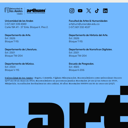
Universidad de los Andes
Facultad de Artes & Humanidades
[+57] 601 339 4949
artehum@uniandes.edu.co
Calle 19A #1 - 37 Este. Bloque K. Piso 2.
[+57] 601 332 4537
Departamento de Arte.
Departamento de Historia del Arte.
Ext. 2626
Ext. 2626
Bloque T-115
Bloque T-115
Departamento de Literatura.
Departamento de Narrativas Digitales.
Ext. 2501
Ext. 2501
Bloque TM-204
Bloque TM-204
Departamento de Música.
Escuela de Posgrados.
Ext. 2504
Ext. 4925
Bloque V-115
Bloque K-206
Universidad de los Andes
| Bogotá, Colombia. Vigilada Mineducación. Reconocimiento como universidad: Decreto
1297 del 30 de mayo de 1964. Reconocimiento de personería jurídica: Resolución 28 del 23 de febrero de 1949,
Minjusticia. Acreditación institucional de alta calidad, 10 años: Resolución 000194 del 16 de enero del 2025.