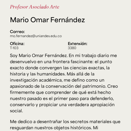
Ext. 2626
Profesor Asociado
Arte
Posgrados
Educación
Ext. 4925
Continua
Mario Omar Fernández
Ext. 4795
Correo:
mo.fernandez@uniandes.edu.co
Configuración de cookies
Oficina:
Extensión:
Universidad de los Andes | Vigilada Mineducación.
T-103
3380
Reconocimiento como universidad: Decreto 1297 del 30
Soy Mario Omar Fernández. En mi trabajo diario me
de mayo de 1964. Reconocimiento de personería jurídica:
Resolución 28 del 23 de febrero de 1949, Minjusticia.
desenvuelvo en una frontera fascinante: el punto
Acreditación institucional de alta calidad, 10 años:
exacto donde convergen las ciencias exactas, la
Resolución 000194 del 16 de enero del 2025.
historia y las humanidades. Más allá de la
investigación académica, me defino como un
apasionado de la conservación del patrimonio. Creo
firmemente que comprender de qué está hecho
nuestro pasado es el primer paso para defenderlo,
conservarlo y propiciar una verdadera apropiación
social.
Me dedico a desentrañar los secretos materiales que
resguardan nuestros objetos históricos. Mi