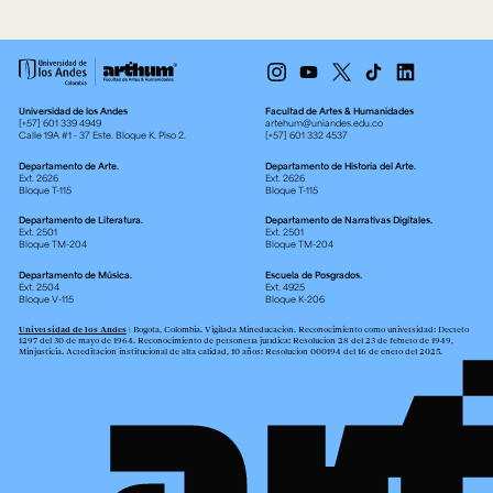
Universidad de los Andes
Facultad de Artes & Humanidades
[+57] 601 339 4949
artehum@uniandes.edu.co
Calle 19A #1 - 37 Este. Bloque K. Piso 2.
[+57] 601 332 4537
Departamento de Arte.
Departamento de Historia del Arte.
Ext. 2626
Ext. 2626
Bloque T-115
Bloque T-115
Departamento de Literatura.
Departamento de Narrativas Digitales.
Ext. 2501
Ext. 2501
Bloque TM-204
Bloque TM-204
Departamento de Música.
Escuela de Posgrados.
Ext. 2504
Ext. 4925
Bloque V-115
Bloque K-206
Universidad de los Andes
| Bogotá, Colombia. Vigilada Mineducación. Reconocimiento como universidad: Decreto
1297 del 30 de mayo de 1964. Reconocimiento de personería jurídica: Resolución 28 del 23 de febrero de 1949,
Minjusticia. Acreditación institucional de alta calidad, 10 años: Resolución 000194 del 16 de enero del 2025.