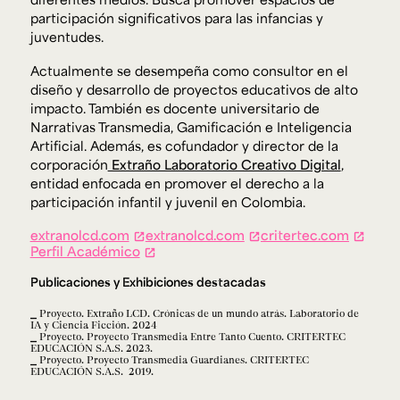
Ext. 2626
participación significativos para las infancias y
Posgrados
Educación
juventudes.
Ext. 4925
Continua
Ext. 4795
Actualmente se desempeña como consultor en el
diseño y desarrollo de proyectos educativos de alto
impacto. También es docente universitario de
Narrativas Transmedia, Gamificación e Inteligencia
Configuración de cookies
Universidad de los Andes | Vigilada Mineducación.
Artificial. Además, es cofundador y director de la
Reconocimiento como universidad: Decreto 1297 del 30
corporación
Extraño Laboratorio Creativo Digital
,
de mayo de 1964. Reconocimiento de personería jurídica:
Resolución 28 del 23 de febrero de 1949, Minjusticia.
entidad enfocada en promover el derecho a la
Acreditación institucional de alta calidad, 10 años:
participación infantil y juvenil en Colombia.
Resolución 000194 del 16 de enero del 2025.
extranolcd.com
extranolcd.com
critertec.com
Perfil Académico
Publicaciones y Exhibiciones destacadas
Proyecto. Extraño LCD. Crónicas de un mundo atrás. Laboratorio de
IA y Ciencia Ficción. 2024
Proyecto. Proyecto Transmedia Entre Tanto Cuento. CRITERTEC
EDUCACIÓN S.A.S. 2023.
Proyecto. Proyecto Transmedia Guardianes. CRITERTEC
EDUCACIÓN S.A.S. 2019.