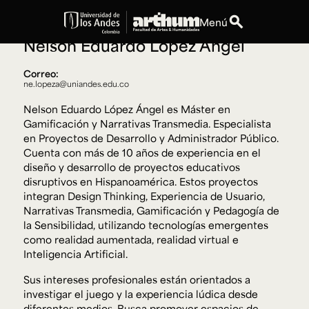
Profesor de Cátedra
Narrativas Digitales
search
Menú
Nelson Eduardo López Ángel
expand_more
Educación
Correo:
ne.lopeza@uniandes.edu.co
expand_more
Personas
Nelson Eduardo López Ángel es Máster en
Gamificación y Narrativas Transmedia. Especialista
expand_more
en Proyectos de Desarrollo y Administrador Público.
Espacios
Cuenta con más de 10 años de experiencia en el
diseño y desarrollo de proyectos educativos
expand_more
Explora ArteHum
disruptivos en Hispanoamérica. Estos proyectos
integran Design Thinking, Experiencia de Usuario,
Narrativas Transmedia, Gamificación y Pedagogía de
la Sensibilidad, utilizando tecnologías emergentes
Dirección
Teléfono
como realidad aumentada, realidad virtual e
Calle 19A #1 - 37
[+57] (601) 339 4949
Inteligencia Artificial.
Este. Bloque K.
Literatura y
Arte e
Música
Sus intereses profesionales están orientados a
Narrativas Digitales
Historia
Ext.
investigar el juego y la experiencia lúdica desde
Ext. 2501
del Arte
2504
diferentes medios. Busca promover espacios de