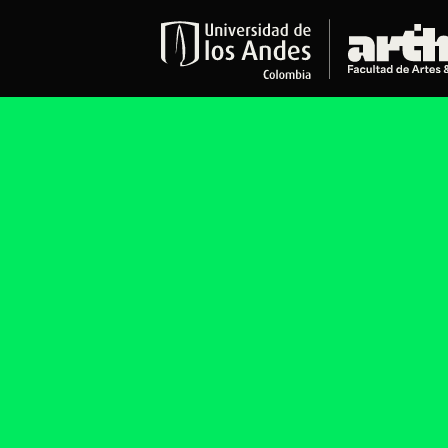
Educación
Pregrados
Arte
Historia del Arte
Literatura
Música
Narrativas Digitales
Opciones Académicas
Educación Continua
Cursos abiertos al público
Cursos In Situ
Cursos libres y de extensión
Programas especializados y