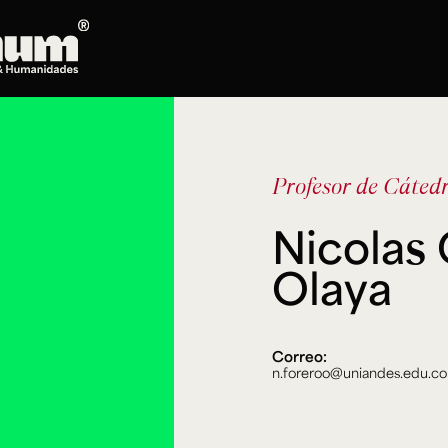
Posgrados
Doctorado en Literatura
Profesor de Cáted
Maestría en Artes Plásticas, Electrónicas y
del Tiempo
Nicolas
Maestría en Estudios Clásicos
Maestría en Historia del Arte
Olaya
Maestría en Humanidades Digitales
Maestría en Literatura
Maestría en Música
Correo:
Maestría en Patrimonio Cultural
n.foreroo@uniandes.edu.co
Maestría en Periodismo
Oferta de cursos