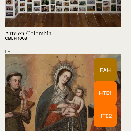
Arte en Colombia
CBUH 1003
curso
EAH
HTE1
HTE2