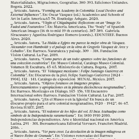
Materialidades, Migraciones, Geografías. 380-393. Ediciones Uniandes.
Bogotá. 2022.
Artículo. Autora.
“Forming an Academy in Colombia: Local Desires and
External Influences”
. En: Óscar Vásquez (ed.) Academies and Schools of
Art in Latin America.65-78. Routledge Ashgate. 2020.
Artículo. Autora.
“Virgin of Chiquinquirá: Reflections on an “Image So
Faded and Featureless”.
En: Materia Americana. The “body” of Spanish
American images (16 th to mid-19 th centuries). 387-389. Gabriela
Siracusano y Agustina Rodríguez Romero (coords.). EDUNTREF. Buenos
Aires. 2020.
Artículo. Autora.
"La Huida a Egipto me parece la mejor obra de Vásquez.
Alexander von Humboldt y el paisaje en la obra de Gregorio Vásquez de Arce y
Ceballos"
. En: Barroco. Naturaleza y paisaje. 309 – 318. Fundación
Visión Cultural. La Paz. 2019.
Artículo. Autora.
“Como partes de un todo: apuntes sobre las funciones de
una colección escultórica”.
En: Museo Colonial, Catálogo Museo Colonial.
Volumen II: Escultura. 45-65. Ministerio de Cultura. Bogotá
.
2017.
Artículo. Autora.
“El ´Velázquez mexicano´: Felipe Santiago Gutiérrez en
Colombia”
. En: Discursos de la piel. Felipe Santiago Gutiérrez [1824 –
1904]. 132 - 141. Catálogo de exposición MUNAL. México. 2017.
Artículo. Autora
. “Objetos foráneos en imágenes propias.
Entrecruzamientos y apropiaciones en la pintura dieciochesca neogranadina”
.
En: Barroco. Mestizajes en Diálogo. 145- 156. VII Encuentro
Internacional sobre Barroco. Fundación Visión Cultural. La Paz. 2017.
Artículo. Autora. “¿En el Museo o en la Iglesia? En busca de un
discurso propio para el arte colonial neogranadino, 1920 – 1942”. 46-67.
Revista HART. 2017.
Artículo. Autora.
“El redentor de los hijos del sol. El Inca Atahualpa como
símbolo de la Independencia suramericana”.
En: 1810-1910-2010.
Independencias dependientes. Arte e Identidad nacional en América
Latina. 291 - 301. Iberoamericana Editorial Vervuert. Francfort/Madrid.
2016. .
Artículo. Autora.
“Ver para creer. La develación de la imagen milagrosa en
el Nuevo Reino de Granada”
. En: Visiones renovadas del Barroco