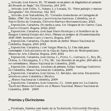
Artículo. (con Forero, B).
“El mundo en un plato: de Jingdezhen al camarín
del Rosario en Tunja”.
En: Historias. 284-299.
Artículo. (con Uribe, V., Solano, J. y Lozada, N).
“Entre paisajes y nuevas
cartografías”.
En: Historias. 342-365.
Artículo. (con Nakashima, R).
"Corsarios iconoclastas en Cartagena de
Indias, 1586".
En: Esencias y pervivencias barrocas. Colombia, en el
Nuevo Reino de Granada .Universo Barroco Iberoamericano. 2021.
Exposición. Curadora.
De vuelta a casa. Los Vásquez de los Cuervo
. Casa
Cuervo Urisarri. Bogotá. 2022-2023
Exposición. Curadora. (con Juan Darío Restrepo y el Semillero de la
Imagen Colonial Estado del Arte).
Pintura en tiempos de Desamortización,
1840-1880
. Instituto Caro y Cuervo. Bogotá. 2017
Exposición. Curadora.
Un país hecho de fútbol
. Museo Nacional de
Colombia. Bogotá. 2011-2012
Exposición. Curadora. ( con Vargas Murcia, L).
Una vida para
contemplar.
Ciclo pictórico de la vida de Santa Inés de Montepulciano.
Museo de Arte Colonial. Bogotá. 2011-2012
Exposición. Curadora. (con Lleras, C., Perez, C., Carrasco, C., Rey, JR.,
Ochoa, A. Chicangana, Y. y Yie, M).
Las historias de un grito. 200 años de
ser colombianos.
Museo Nacional de Colombia. 2010.
Exposición. Curadora.
Lecciones de pintura
. Felipe Santiago Gutiérrez
en Colombia. Museo Nacional de Colombia. 2009.
Exposición. Curadora. (con Lleras, C).
Tan lejos, tan cerca.
Encuentros
artísticos entre Colombia y México.
.Museo Nacional de Colombia. 2009
Exposición. Curadora. (con Gouyette, C).
Sentir para ver
. La Galería
Táctil del Museo del Louvre en el Museo Nacional. Museo Nacional de
Colombia. 2008 - 2009
Premios y Distinciones
Premiada. Summa cum laude de la Technische Universität Dresden,