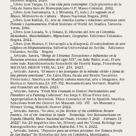
Editores. Bogotá. 2020.
Libro. (con Vargas, L).
Una vida para contemplar
. Ciclo pictórico de la
vida de Santa Inés de Montepulciano O.P. Museo Colonial. 2012.
Libro. (con Santamaría, A. y Miranda, P). (eds.),
Lo sagrado en el
Museo
. Ministerio de Cultura – Museo Nacional. Bogotá. 2012
Libro. (con Kubiak, E).
Arte de América Latina y relaciones artísticas entre
Polonia y Latinoamérica
. Polish Institute of World Art Studies. Varsovia –
Torun. 2016.
Libro. (con Lozada, N. y Solano, J).
Historias del Arte en Colombia.
Identidades, Materialidades, Migraciones, Geografías.
Ediciones Uniandes.
Bogotá. 2022.
Libro. (con Montes, F. Del acopio a la diáspora).
El coleccionismo de arte
religioso en Hispanoamérica.
Editorial Universidad de Sevilla – Ediciones
Uniandes. Sevilla – Bogotá
Artículo. Autora. “
Mengs de Ultramar. Evocaciones e influencias en la
literatura artística colombiana del siglo XIX
”,
en: Julia Walter, et.al., El arte
sobre todo
. Kunsthistorische Festschrift für Henrik Karge. Petersberg:
MICHAEL IMHOF VERLAG. 244- 253. 2025.
Artículo. Autora.
“El museo y las jerarquías de la mirada: olvido y fama de
una pintura americana”
. En: Luisa Elena Alcalá and Benito Navarreto
Prieto (eds.). América en Madrid: cultura material, arte e imágenes, Ars
Iberica et Americana 23. 335-352. Iberoamericana Vervuert. Madrid
and Frankfurt am Main. 2023.
Artículo. Autora
. “From New Granada to Denver: Particularities and
Pluralities of a Painting Collection”
. En: Jorge F. Rivas Pérez (ed.),
Appropriation & Invention. Three Centuries of Art in Spanish America.
Selections from the Denver Art Museum. 142- 157. Art Museum y
Hirmer Verlag. Munich: Denver 2022.
Artículo. Autora.
“So close, so far. Review of the exhibition: Return
Journey. Art of the Americas in Spain – Tornaviaje. Arte iberoamericano en
España (Madrid, Museo Nacional del Prado, October 5, 2021 – February 13,
2022)”
. En: 21: Inquiries into Art, History, and the Visual. Beiträge zur
Kunstgeschichte und visuellen Kultur.Bd. 3 Nr. 4. 2022.
Artículo. Autora.
“Trayectos para un retrato póstumo: Sor Tomasa Josefa
de San Rafael”
In: Historias del Arte en Colombia. Identidades,