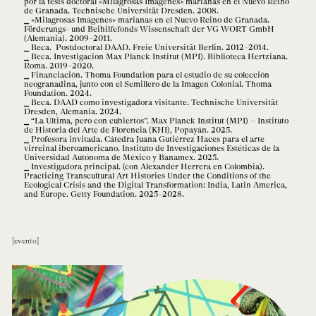
por la tesis doctoral «Milagrosas Imágenes» marianas en el Nuevo Reino
de Granada. Technische Universität Dresden. 2008.
«Milagrosas Imágenes» marianas en el Nuevo Reino de Granada.
Förderungs- und Beihilfefonds Wissenschaft der VG WORT GmbH
(Alemania). 2009–2011.
Beca. Postdoctoral DAAD. Freie Universität Berlin. 2012–2014.
Beca. Investigación Max Planck Institut (MPI). Biblioteca Hertziana.
Roma. 2019–2020.
Financiación. Thoma Foundation para el estudio de su colección
neogranadina, junto con el Semillero de la Imagen Colonial. Thoma
Foundation. 2024.
Beca. DAAD como investigadora visitante. Technische Universität
Dresden, Alemania. 2024.
“La Última, pero con cubiertos”. Max Planck Institut (MPI) – Instituto
de Historia del Arte de Florencia (KHI), Popayán. 2025.
Profesora invitada. Cátedra Juana Gutiérrez Haces para el arte
virreinal iberoamericano. Instituto de Investigaciones Estéticas de la
Universidad Autónoma de México y Banamex. 2025.
Investigadora principal. (con Alexander Herrera en Colombia).
Practicing Transcultural Art Histories Under the Conditions of the
Ecological Crisis and the Digital Transformation: India, Latin America,
and Europe. Getty Foundation. 2025–2028.
evento