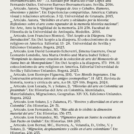
iberoamericano. 60 – 73. Editado por María del Pilar López and
Fernando Quiles. Universo Barroco Iberoamericano. Sevilla. 2016.
Artículo. Autora
. “Gregorio Vásquez de Arce y Ceballos. Rumores,
obsesiones y juicios”
. En: Experiencias compartidas. América: Cultura
visual y relaciones artísticas. 3-12. Universidad de Granada. 2015,
Artículo. Autora
. “Invisibles en el arte y olvidados por la historia:
Reflexiones sobre el arte como reparador de la memoria histórica nacional”.
En: Arte, Ante la fragilidad de la memoria. 231-258. Facultad de
Filosofía de la Universidad de Antioquia. Medellín. 2014.
Artículo. (con Francisco Montes).
“Del Acopio a la Diáspora. Una
Introducción”
. En: Del Acopio a la diáspora. El coleccionismo de arte
religioso en América Editorial. 13- 28. Universidad de Sevilla y
Ediciones Uniandes. Bogotá. 2025.
Artículo. (con David Leonardo Echeverri, Jimena Guerrero, Óscar
Leonardo Londoño, Ana María Orobio and María Isabel Téllez) .
“Rompiendo la clausura: creación de la colección de arte del Monasterio de
Santa Inés de Montepulciano”.
En: Del Acopio a la diáspora. 173- 198. El
coleccionismo de arte religioso en América. Editorial Universidad de
Sevilla y Ediciones Uniandes. Bogotá. 2025.
Artículo. (con Restrepo Figueroa, JDI).
“Los Morelis bogotanos. Una
Conversación artística entre dos amigos cosmopolitas”
. H-ART. Revista de
historia, teoría y crítica de arte, n.o 18. 129-146. Bogotá. 2024.
Artículo. (con Lozada, N. y Solano, J).
“Historias del arte en Colombia: un
preámbulo”
. En: Historias del Arte en Colombia. Identidades,
Materialidades, Migraciones, Geografías. XIV-XX. Ediciones Uniandes.
Bogotá. 2022
Artículo. (con Solano, J. y Zalamea, P).
“Rostros y diversidad en el arte en
Colombia”. E
n: Historias. 28-51.
Artículo. (con Fernández, M).
“Más allá de lo visible: la dimensión
material del arte”.
En: Historias. 156-175.
Artículo. (con Fernández, M).
“Pigmentos para un Santo: la escultura de
San Pacho en Quibdó”.
En: Historias. 188-205.
Artículo. (con Bernal, MC., Herrera, A., Velandia, D., Uribe, V. y
Solano, J).
“Migración, desplazamiento y exilio en el arte colombiano”.
En:
Historias. 236-255.