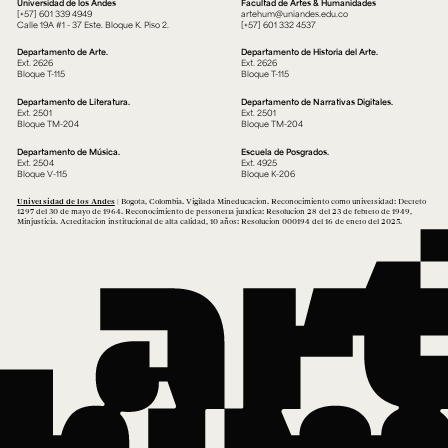
Universidad de los Andes
Facultad de Artes & Humanidades
[+57] 601 339 4949
artehum@uniandes.edu.co
Calle 19A #1 - 37 Este. Bloque K. Piso 2.
[+57] 601 332 4537
Departamento de Arte.
Departamento de Historia del Arte.
Ext. 2626
Ext. 2626
Bloque T-115
Bloque T-115
Departamento de Literatura.
Departamento de Narrativas Digitales.
Ext. 2501
Ext. 2501
Bloque TM-204
Bloque TM-204
Departamento de Música.
Escuela de Posgrados.
Ext. 2504
Ext. 4925
Bloque V-115
Bloque K-206
Universidad de los Andes
| Bogotá, Colombia. Vigilada Mineducación. Reconocimiento como universidad: Decreto
1297 del 30 de mayo de 1964. Reconocimiento de personería jurídica: Resolución 28 del 23 de febrero de 1949,
Minjusticia. Acreditación institucional de alta calidad, 10 años: Resolución 000194 del 16 de enero del 2025.