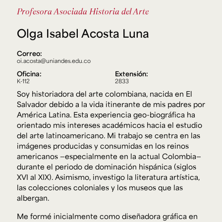
Ext. 2626
Profesora Asociada
Historia del Arte
Posgrados
Educación
Ext. 4925
Continua
Olga Isabel Acosta Luna
Ext. 4795
Correo:
oi.acosta@uniandes.edu.co
Configuración de cookies
Oficina:
Extensión:
Universidad de los Andes | Vigilada Mineducación.
K-112
2833
Reconocimiento como universidad: Decreto 1297 del 30
Soy historiadora del arte colombiana, nacida en El
de mayo de 1964. Reconocimiento de personería jurídica:
Resolución 28 del 23 de febrero de 1949, Minjusticia.
Salvador debido a la vida itinerante de mis padres por
Acreditación institucional de alta calidad, 10 años:
América Latina. Esta experiencia geo-biográfica ha
Resolución 000194 del 16 de enero del 2025.
orientado mis intereses académicos hacia el estudio
del arte latinoamericano. Mi trabajo se centra en las
imágenes producidas y consumidas en los reinos
americanos —especialmente en la actual Colombia—
durante el periodo de dominación hispánica (siglos
XVI al XIX). Asimismo, investigo la literatura artística,
las colecciones coloniales y los museos que las
albergan.
Me formé inicialmente como diseñadora gráfica en