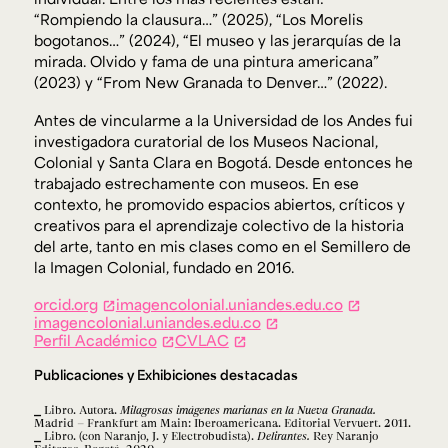
“Rompiendo la clausura…” (2025), “Los Morelis
bogotanos…” (2024), “El museo y las jerarquías de la
mirada. Olvido y fama de una pintura americana”
(2023) y “From New Granada to Denver…” (2022).
Antes de vincularme a la Universidad de los Andes fui
investigadora curatorial de los Museos Nacional,
Colonial y Santa Clara en Bogotá. Desde entonces he
trabajado estrechamente con museos. En ese
contexto, he promovido espacios abiertos, críticos y
creativos para el aprendizaje colectivo de la historia
del arte, tanto en mis clases como en el Semillero de
la Imagen Colonial, fundado en 2016.
orcid.org
imagencolonial.uniandes.edu.co
imagencolonial.uniandes.edu.co
Perfil Académico
CVLAC
Publicaciones y Exhibiciones destacadas
Libro. Autora.
Milagrosas imágenes marianas en la Nueva Granada.
Madrid – Frankfurt am Main: Iberoamericana. Editorial Vervuert. 2011.
Libro. (con Naranjo, J. y Electrobudista).
Delirantes.
Rey Naranjo