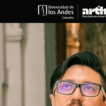
Educación
Pregrados
Arte
Historia del Arte
Literatura
Música
Narrativas Digitales
Opciones Académicas
Educación Continua
Cursos abiertos al público
Cursos In Situ
Cursos libres y de extensión
Programas especializados y