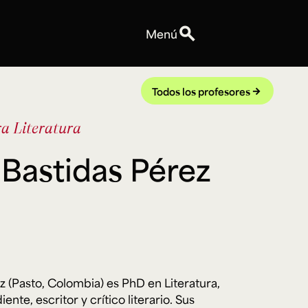
search
Menú
Personas
Profesores
Todos los profesores
arrow_forward
Equipo
ra
Literatura
Espacios
Talleres y Edificios
Bastidas Pérez
Reservas de espacios
Explora ArteHum
Anuncios
Convocatorias
Eventos
Notas
Videos
 (Pasto, Colombia) es PhD en Literatura,
nte, escritor y crítico literario. Sus