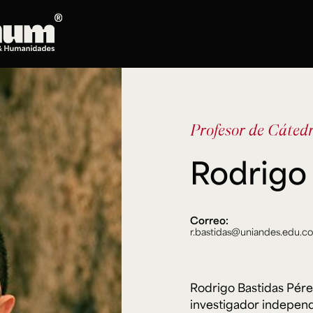
Posgrados
Doctorado en Literatura
Profesor de Cáted
Maestría en Artes Plásticas, Electrónicas y
del Tiempo
Rodrigo 
Maestría en Estudios Clásicos
Maestría en Historia del Arte
Maestría en Humanidades Digitales
Maestría en Literatura
Correo:
r.bastidas@uniandes.edu.co
Maestría en Música
Maestría en Patrimonio Cultural
Maestría en Periodismo
Rodrigo Bastidas Pérez
Oferta de cursos
investigador independie