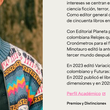
Cursos ArteHum
intereses se centran en
ciencia ficción, terror,
Como editor general d
ducación. Reconocimiento como universidad: Decreto 1297 del 30 de mayo de 1964. Reconocimiento d
de cincuenta libros en
 1949, Minjusticia. Acreditación institucional de alta calidad, 10 años: Resolución 000194 del 16 de ene
Arte e
Literatura y
M
Historia del Arte
Narrativas Digitales
E
Con Editorial Planeta 
Ext. 2626
Ext. 2501
2
colombiana
Relojes q
Cronómetros para el f
Minotauro editó la ant
tercer mundo después
En 2023 editó
Variaci
colombiano
y
Futuras:
En 2022 publicó el lib
dimensiones
y en 202
Perfil Académico
Premios y Distinciones