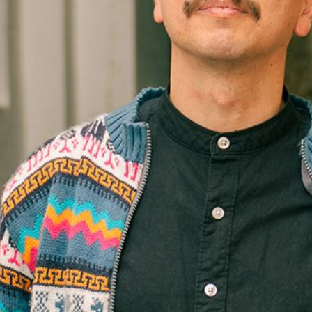
Microcredenciales
Configuración de
Universidad de los Andes | Vigilada Mine
jurídica: Resolución 28 del 23 de febrero de
cookies
Dirección
Teléfono
Calle 19A #1 - 37 Este. Bloque K.
[+57] (601) 339 4949